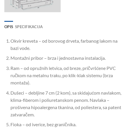
OPIS
SPECIFIKACIJA
Okvir kreveta – od borovog drveta, farbanog lakom na
bazi vode.
Montažni pribor – brza i jednostavna instalacija.
Ram – od opružnih letvica, od breze, pričvršćene PVC
ručkom na metalnu traku, po klik-klak sistemu (brza
montaža).
Dušeci – debljine 7 cm (2 kom), sa skidajućom navlakom,
klima-fiberom i poliuretanskom penom. Navlaka –
prošivena hipoalergena tkanina, od poliestera, sa patent
zatvaračem.
Fioka – od iverice, bez graničnika.