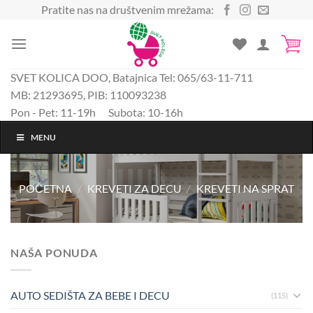
Preskoči
Pratite nas na društvenim mrežama:
na
sadržaj
SVET KOLICA DOO, Batajnica Tel: 065/63-11-711
MB: 21293695, PIB: 110093238
Pon - Pet: 11-19h Subota: 10-16h
MENU
POČETNA
/
KREVETI ZA DECU
/
KREVETI NA SPRAT
NAŠA PONUDA
AUTO SEDIŠTA ZA BEBE I DECU
(115)