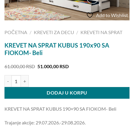
Add to Wishlist
POČETNA
/
KREVETI ZA DECU
/
KREVETI NA SPRAT
KREVET NA SPRAT KUBUS 190x90 SA
FIOKOM- Beli
Originalna
Trenutna
61.000,00
RSD
51.000,00
RSD
cena
cena
je
je:
KREVET NA SPRAT KUBUS 190x90 SA FIOKOM- Beli količina
bila:
51.000,00 RSD.
61.000,00 RSD.
DODAJ U KORPU
KREVET NA SPRAT KUBUS 190×90 SA FIOKOM- Beli
Trajanje akcije: 29.07.2026.-29.08.2026.