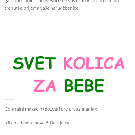
ga isporučimo – obavestićemo vas u što kraćem roku od
trenutka prijema vaše narudžbenice.
Centralni magacin (pozvati pre preuzimanja):
Klisina deseta nova 8, Batajnica