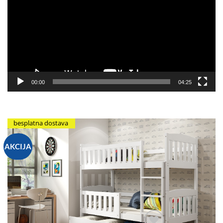
zapisa
00:00
04:25
besplatna dostava
AKCIJA