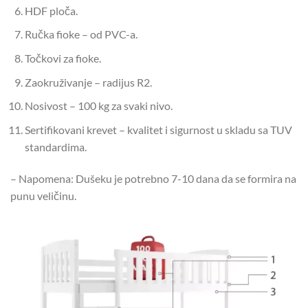
HDF ploča.
Ručka fioke – od PVC-a.
Točkovi za fioke.
Zaokruživanje – radijus R2.
Nosivost – 100 kg za svaki nivo.
Sertifikovani krevet – kvalitet i sigurnost u skladu sa TUV
standardima.
– Napomena: Dušeku je potrebno 7-10 dana da se formira na
punu veličinu.