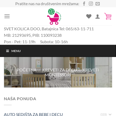
Preskoči
Pratite nas na društvenim mrežama:
na
sadržaj
SVET KOLICA DOO, Batajnica Tel: 065/63-11-711
MB: 21293695, PIB: 110093238
Pon - Pet: 11-19h Subota: 10-16h
MENU
POČETNA
/
KREVETI ZA DECU
/
KREVETI
MONTESSORI
NAŠA PONUDA
AUTO SEDIŠTA ZA BEBE I DECU
(115)