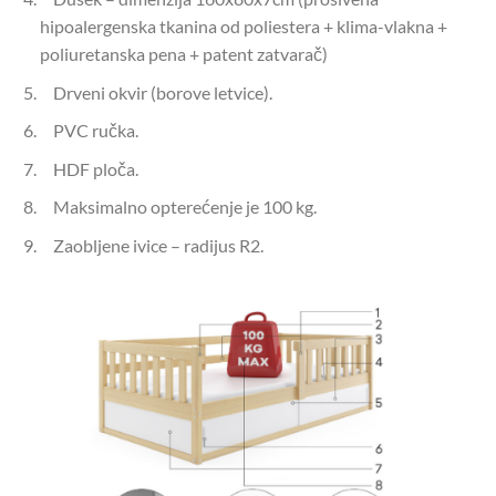
hipoalergenska tkanina od poliestera + klima-vlakna +
poliuretanska pena + patent zatvarač)
Drveni okvir (borove letvice).
PVC ručka.
HDF ploča.
Maksimalno opterećenje je 100 kg.
Zaobljene ivice – radijus R2.