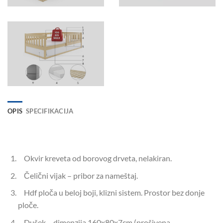
OPIS
SPECIFIKACIJA
Okvir kreveta od borovog drveta, nelakiran.
Čelični vijak – pribor za nameštaj.
Hdf ploča u beloj boji, klizni sistem. Prostor bez donje
ploče.
Dušek – dimenzija 160x80x7cm (prošivena