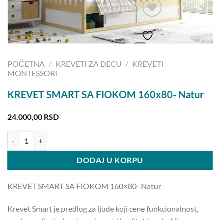
Add to Wishlist
POČETNA
/
KREVETI ZA DECU
/
KREVETI
MONTESSORI
KREVET SMART SA FIOKOM 160x80- Natur
24.000,00
RSD
KREVET SMART SA FIOKOM 160x80- Natur količina
DODAJ U KORPU
KREVET SMART SA FIOKOM 160×80- Natur
Krevet Smart je predlog za ljude koji cene funkcionalnost,