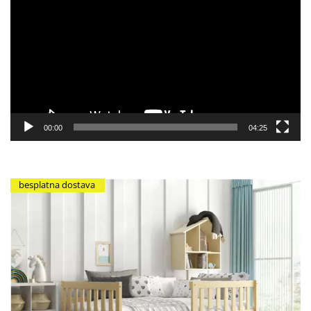
video
zapisa
00:00
04:25
besplatna dostava