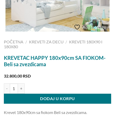
Add to Wishlist
POČETNA
/
KREVETI ZA DECU
/
KREVETI 180X90 I
180X80
KREVETAC HAPPY 180x90cm SA FIOKOM-
Beli sa zvezdicama
32.800,00
RSD
KREVETAC HAPPY 180x90cm SA FIOKOM-Beli sa zvezdicama količi
DODAJ U KORPU
Krevet 180x90cm sa fiokom Beli sa zvezdicama.