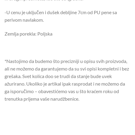
-U cenu je uključen i dušek debljine 7cm od PU pene sa
perivom navlakom.
Zemlja porekla: Poljska
*Nastojimo da budemo što precizniji u opisu svih proizvoda,
ali ne možemo da garantujemo da su svi opisi kompletni i bez
grešaka. Svet kolica doo se trudi da stanje bude uvek
ažurirano. Ukoliko je artikal ipak rasprodat i ne možemo da
ga isporučimo – obavestićemo vas u što kraćem roku od
trenutka prijema vaše narudžbenice.