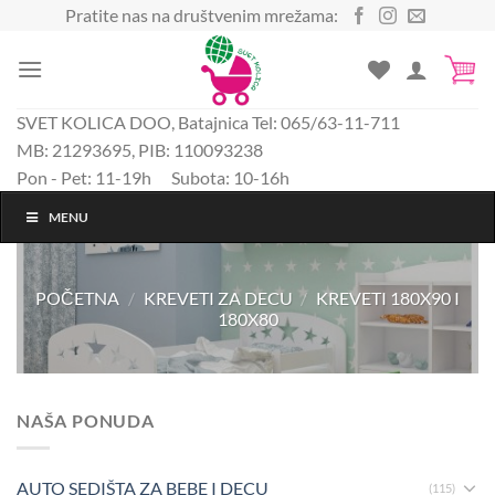
Preskoči
Pratite nas na društvenim mrežama:
na
sadržaj
SVET KOLICA DOO, Batajnica Tel: 065/63-11-711
MB: 21293695, PIB: 110093238
Pon - Pet: 11-19h Subota: 10-16h
MENU
POČETNA
/
KREVETI ZA DECU
/
KREVETI 180X90 I
180X80
NAŠA PONUDA
AUTO SEDIŠTA ZA BEBE I DECU
(115)