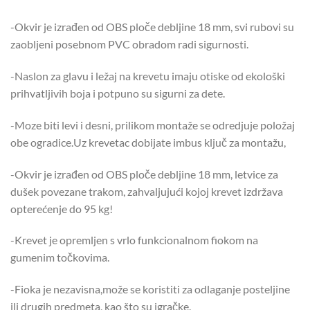
-Okvir je izrađen od OBS ploče debljine 18 mm, svi rubovi su
zaobljeni posebnom PVC obradom radi sigurnosti.
-Naslon za glavu i ležaj na krevetu imaju otiske od ekološki
prihvatljivih boja i potpuno su sigurni za dete.
-Moze biti levi i desni, prilikom montaže se odredjuje položaj
obe ogradice.Uz krevetac dobijate imbus ključ za montažu,
-Okvir je izrađen od OBS ploče debljine 18 mm, letvice za
dušek povezane trakom, zahvaljujući kojoj krevet izdržava
opterećenje do 95 kg!
-Krevet je opremljen s vrlo funkcionalnom fiokom na
gumenim točkovima.
-Fioka je nezavisna,može se koristiti za odlaganje posteljine
ili drugih predmeta, kao što su igračke.