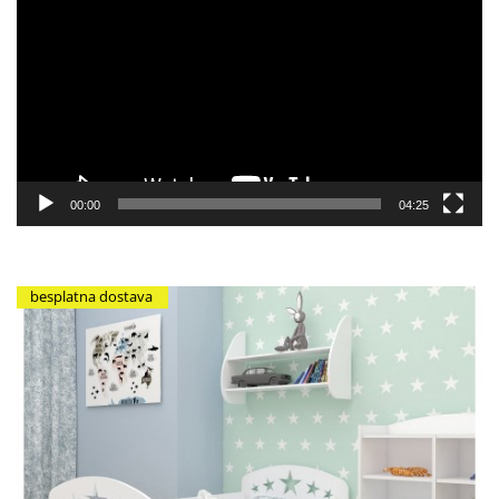
video
zapisa
00:00
04:25
besplatna dostava