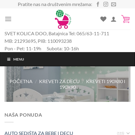
Preskoči
Pratite nas na društvenim mrežama:
na
sadržaj
SVET KOLICA DOO, Batajnica Tel: 065/63-11-711
MB: 21293695, PIB: 110093238
Pon - Pet: 11-19h Subota: 10-16h
MENU
POČETNA
/
KREVETI ZA DECU
/
KREVETI 190X80 I
190X90
NAŠA PONUDA
AUTO SEDIŠTA ZA BEBE I DECU
(115)