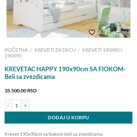
Add to Wishlist
POČETNA
/
KREVETI ZA DECU
/
KREVETI 190X80 I
190X90
KREVETAC HAPPY 190x90cm SA FIOKOM-
Beli sa zvezdicama
35.500,00
RSD
KREVETAC HAPPY 190x90cm SA FIOKOM-Beli sa zvezdicama količi
DODAJ U KORPU
Krevet 190x90cm sa fiokom beli sa zvezdicama.