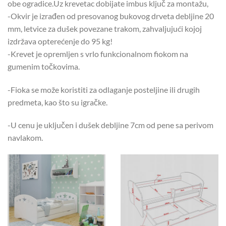
obe ogradice.Uz krevetac dobijate imbus ključ za montažu,
-Okvir je izrađen od presovanog bukovog drveta debljine 20
mm, letvice za dušek povezane trakom, zahvaljujući kojoj
izdržava opterećenje do 95 kg!
-Krevet je opremljen s vrlo funkcionalnom fiokom na
gumenim točkovima.
-Fioka se može koristiti za odlaganje posteljine ili drugih
predmeta, kao što su igračke.
-U cenu je uključen i dušek debljine 7cm od pene sa perivom
navlakom.