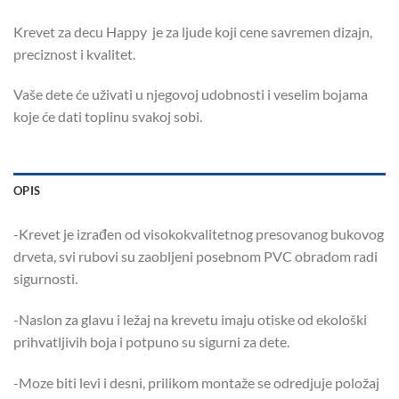
Krevet za decu Happy je za ljude koji cene savremen dizajn,
preciznost i kvalitet.
Vaše dete će uživati u njegovoj udobnosti i veselim bojama
koje će dati toplinu svakoj sobi.
OPIS
-Krevet je izrađen od visokokvalitetnog presovanog bukovog
drveta, svi rubovi su zaobljeni posebnom PVC obradom radi
sigurnosti.
-Naslon za glavu i ležaj na krevetu imaju otiske od ekološki
prihvatljivih boja i potpuno su sigurni za dete.
-Moze biti levi i desni, prilikom montaže se odredjuje položaj