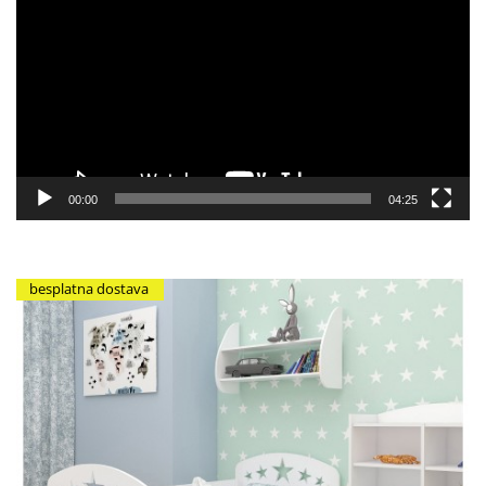
video
zapisa
00:00
04:25
besplatna dostava