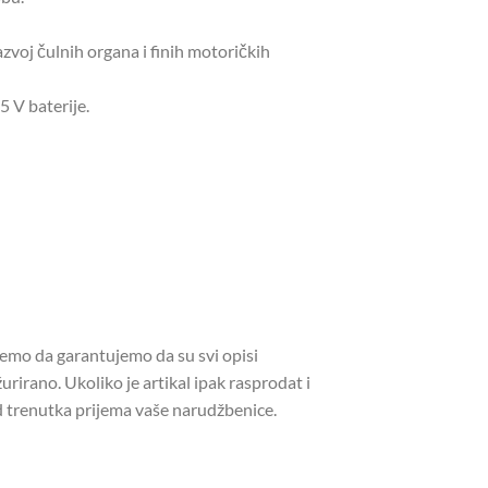
zvoj čulnih organa i finih motoričkih
 V baterije.
žemo da garantujemo da su svi opisi
urirano. Ukoliko je artikal ipak rasprodat i
 trenutka prijema vaše narudžbenice.