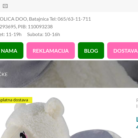
OLICA DOO, Batajnica Tel: 065/63-11-711
293695, PIB: 110093238
Pet: 11-19h Subota: 10-16h
 NAMA
REKLAMACIJA
BLOG
DOSTAVA
ČKE
splatna dostava