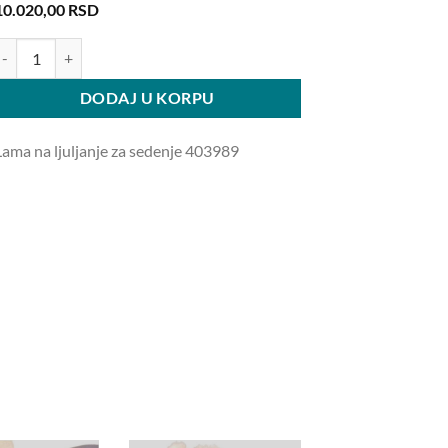
10.020,00
RSD
ama na ljuljanje za sedenje 403989 količina
DODAJ U KORPU
Lama na ljuljanje za sedenje 403989