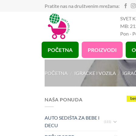
Preskoči
Pratite nas na društvenim mrežama:
na
SVET K
sadržaj
MB: 21
Pon - 
POČETNA
PROIZVODI
O
POČETNA
/
IGRACKE I VOZILA
/
IGRA
be
NAŠA PONUDA
AUTO SEDIŠTA ZA BEBE I
(115)
DECU