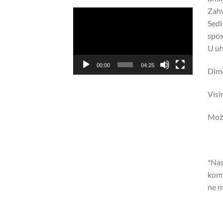
Zahv
Pregledač
Sedi
video
spos
zapisa
U uh
00:00
04:25
Dime
Visi
Može
*Nas
komp
ne m