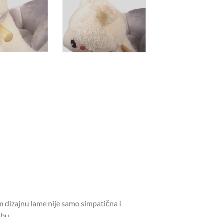
pom dizajnu lame nije samo simpatična i
obu.