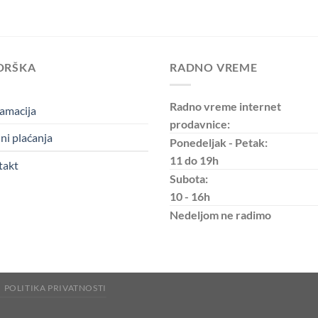
DRŠKA
RADNO VREME
Radno vreme internet
amacija
prodavnice:
ni plaćanja
Ponedeljak - Petak:
11 do 19h
takt
Subota:
10 - 16h
Nedeljom
ne radimo
POLITIKA PRIVATNOSTI