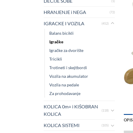
DEČIJE SOBE
(1)
HRANJENJE i NEGA
(72)
IGRACKE I VOZILA
(452)
Balans bicikli
Igračke
Igračke za dvorište
Tricikli
Trotineti i skejtbordi
Vozila na akumulator
Vozila na pedale
Za prohodavanje
KOLICA 0m+ i KIŠOBRAN
(118)
KOLICA
OPIS
KOLICA SISTEMI
(105)