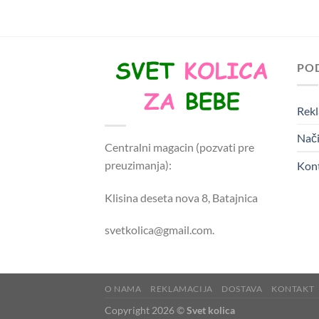
PO
Rekl
Nači
Centralni magacin (pozvati pre
preuzimanja):
Kon
Klisina deseta nova 8, Batajnica
svetkolica@gmail.com.
O NAMA
REKLAMACIJA
DOSTAVA
KONTAKT
Copyright 2026 ©
Svet kolica