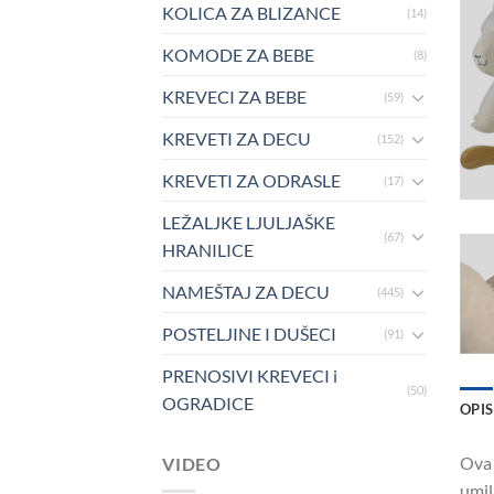
KOLICA ZA BLIZANCE
(14)
KOMODE ZA BEBE
(8)
KREVECI ZA BEBE
(59)
KREVETI ZA DECU
(152)
KREVETI ZA ODRASLE
(17)
LEŽALJKE LJULJAŠKE
(67)
HRANILICE
NAMEŠTAJ ZA DECU
(445)
POSTELJINE I DUŠECI
(91)
PRENOSIVI KREVECI i
(50)
OGRADICE
OPIS
Ova 
VIDEO
umil