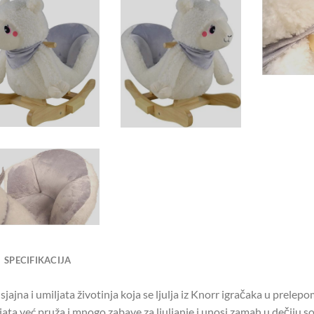
SPECIFIKACIJA
sjajna i umiljata životinja koja se ljulja iz Knorr igračaka u prele
jata već pruža i mnogo zabave za ljuljanje i unosi zamah u dečiju s