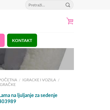
Pretraga
za:
KONTAKT
POČETNA
/
IGRACKE I VOZILA
/
IGRAČKE
Lama na ljuljanje za sedenje
403989