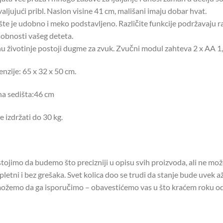
aljujući pribl. Naslon visine 41 cm, mališani imaju dobar hvat.
šte je udobno i meko podstavljeno. Različite funkcije podržavaju ra
obnosti vašeg deteta.
u životinje postoji dugme za zvuk. Zvučni modul zahteva 2 x AA 1,5
nzije: 65 x 32 x 50 cm.
na sedišta:46 cm
 izdržati do 30 kg.
tojimo da budemo što precizniji u opisu svih proizvoda, ali ne mo
letni i bez grešaka. Svet kolica doo se trudi da stanje bude uvek až
ožemo da ga isporučimo – obavestićemo vas u što kraćem roku od