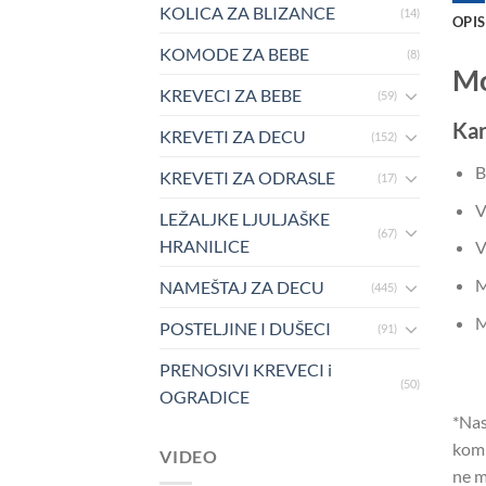
KOLICA ZA BLIZANCE
(14)
OPIS
KOMODE ZA BEBE
(8)
Mo
KREVECI ZA BEBE
(59)
Kar
KREVETI ZA DECU
(152)
B
KREVETI ZA ODRASLE
(17)
V
LEŽALJKE LJULJAŠKE
(67)
HRANILICE
V
M
NAMEŠTAJ ZA DECU
(445)
M
POSTELJINE I DUŠECI
(91)
PRENOSIVI KREVECI i
(50)
OGRADICE
*Nas
komp
VIDEO
ne m