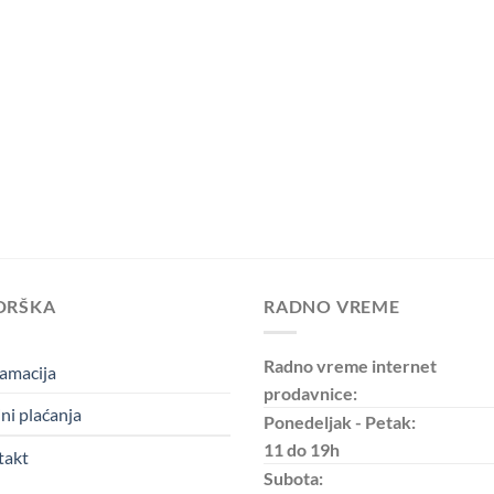
DRŠKA
RADNO VREME
Radno vreme internet
amacija
prodavnice:
ni plaćanja
Ponedeljak - Petak:
11 do 19h
takt
Subota: