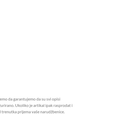
žemo da garantujemo da su svi opisi
urirano. Ukoliko je artikal ipak rasprodat i
 trenutka prijema vaše narudžbenice.