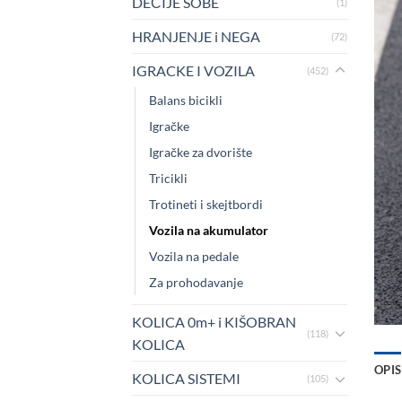
DEČIJE SOBE
(1)
HRANJENJE i NEGA
(72)
IGRACKE I VOZILA
(452)
Balans bicikli
Igračke
Igračke za dvorište
Tricikli
Trotineti i skejtbordi
Vozila na akumulator
Vozila na pedale
Za prohodavanje
KOLICA 0m+ i KIŠOBRAN
(118)
KOLICA
OPIS
KOLICA SISTEMI
(105)