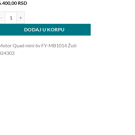
6.400,00
RSD
otor Quad mini 6v FY-MB1014 Žuti 024303 količina
DODAJ U KORPU
Motor Quad mini 6v FY-MB1014 Žuti
024303