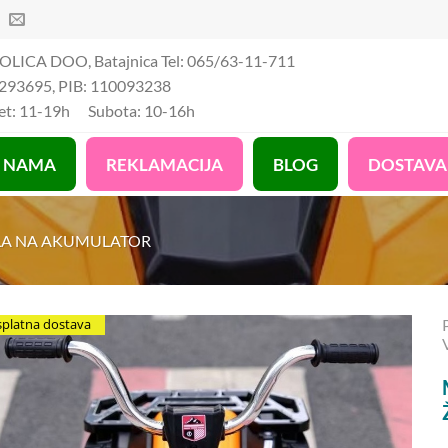
OLICA DOO, Batajnica Tel: 065/63-11-711
293695, PIB: 110093238
Pet: 11-19h Subota: 10-16h
 NAMA
REKLAMACIJA
BLOG
DOSTAVA
LA NA AKUMULATOR
splatna dostava