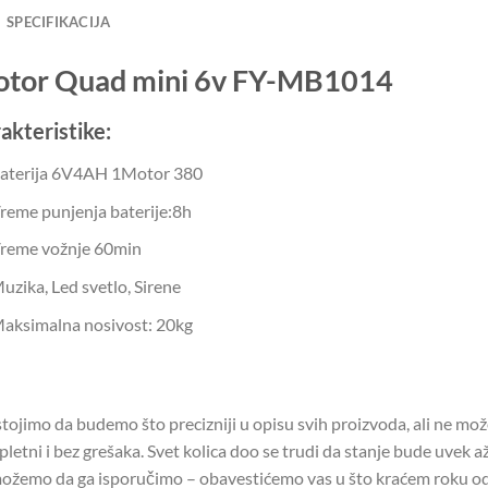
SPECIFIKACIJA
tor Quad mini 6v FY-MB1014
akteristike:
aterija 6V4AH 1Motor 380
reme punjenja baterije:8h
reme vožnje 60min
uzika, Led svetlo, Sirene
aksimalna nosivost: 20kg
tojimo da budemo što precizniji u opisu svih proizvoda, ali ne mo
letni i bez grešaka. Svet kolica doo se trudi da stanje bude uvek až
ožemo da ga isporučimo – obavestićemo vas u što kraćem roku od