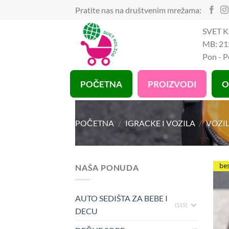
Preskoči
Pratite nas na društvenim mrežama:
na
SVET K
sadržaj
MB: 21
Pon - 
POČETNA
PROIZVODI
O
POČETNA
/
IGRACKE I VOZILA
/
VOZI
be
NAŠA PONUDA
AUTO SEDIŠTA ZA BEBE I
(115)
DECU