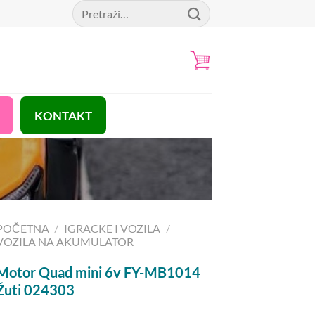
Pretraga
za:
KONTAKT
POČETNA
/
IGRACKE I VOZILA
/
VOZILA NA AKUMULATOR
Motor Quad mini 6v FY-MB1014
Žuti 024303