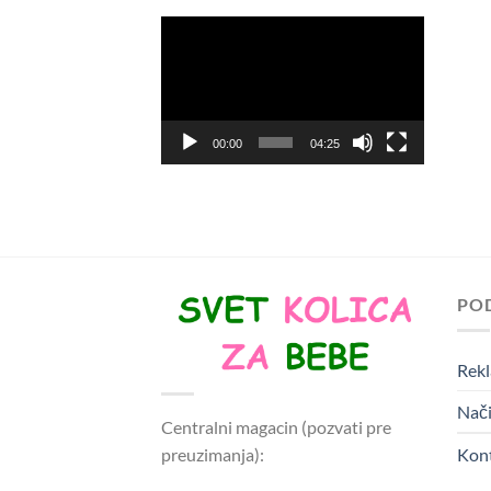
Pregledač
video
zapisa
00:00
04:25
PO
Rekl
Nači
Centralni magacin (pozvati pre
preuzimanja):
Kon