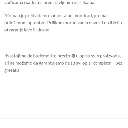
vođicama i šarkama predstavljenim na slikama.
*Orman je predvidjeno samostalno montirati, prema
priloženom uputstvu. Prilikom poručivanja navesti da li želite
otvaranje levo ili desno.
*Nastojimo da budemo što precizniji u opisu svih proizvoda,
ali ne možemo da garantujemo da su svi opisi kompletni i bez
grešaka.