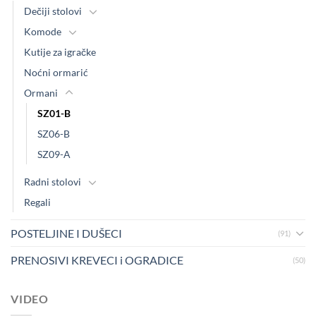
Dečiji stolovi
Komode
Kutije za igračke
Noćni ormarić
Ormani
SZ01-B
SZ06-B
SZ09-A
Radni stolovi
Regali
POSTELJINE I DUŠECI
(91)
PRENOSIVI KREVECI i OGRADICE
(50)
VIDEO