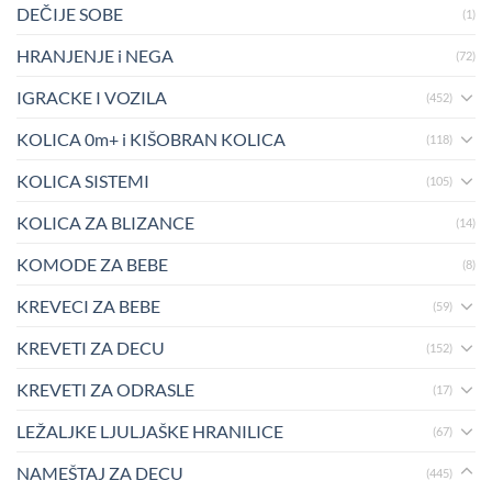
DEČIJE SOBE
(1)
HRANJENJE i NEGA
(72)
IGRACKE I VOZILA
(452)
KOLICA 0m+ i KIŠOBRAN KOLICA
(118)
KOLICA SISTEMI
(105)
KOLICA ZA BLIZANCE
(14)
KOMODE ZA BEBE
(8)
KREVECI ZA BEBE
(59)
KREVETI ZA DECU
(152)
KREVETI ZA ODRASLE
(17)
LEŽALJKE LJULJAŠKE HRANILICE
(67)
NAMEŠTAJ ZA DECU
(445)