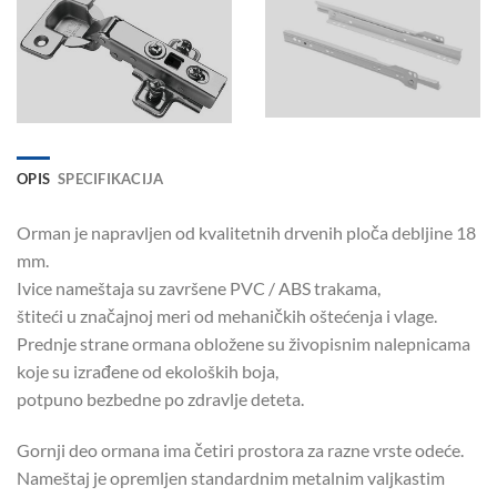
OPIS
SPECIFIKACIJA
Orman je napravljen od kvalitetnih drvenih ploča debljine 18
mm.
Ivice nameštaja su završene PVC / ABS trakama,
štiteći u značajnoj meri od mehaničkih oštećenja i vlage.
Prednje strane ormana obložene su živopisnim nalepnicama
koje su izrađene od ekoloških boja,
potpuno bezbedne po zdravlje deteta.
Gornji deo ormana ima četiri prostora za razne vrste odeće.
Nameštaj je opremljen standardnim metalnim valjkastim