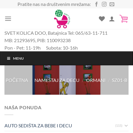
Preskoči
Pratite nas na društvenim mrežama:
na
sadržaj
SVET KOLICA DOO, Batajnica Tel: 065/63-11-711
MB: 21293695, PIB: 110093238
Pon - Pet: 11-19h Subota: 10-16h
MENU
POČETNA
/
NAMEŠTAJ ZA DECU
/
ORMANI
/
SZ01-B
NAŠA PONUDA
AUTO SEDIŠTA ZA BEBE I DECU
(115)