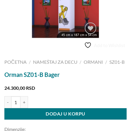
Add to Wishlist
POČETNA
/
NAMEŠTAJ ZA DECU
/
ORMANI
/
SZ01-B
Orman SZ01-B Bager
24.300,00
RSD
Orman SZ01-B Bager količina
DODAJ U KORPU
Dimenzije: