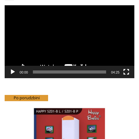
Pregledač
video
zapisa
00:00
04:25
besplatna dostava
Po porudzbini