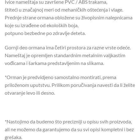
Ivice nameštaja su završene PVC / ABS trakama,
štiteći u značajnoj meri od mehaničkih oštećenja i vlage.
Prednje strane ormana obložene su živopisnim nalepnicama
koje su izrađene od ekoloških boja,
potpuno bezbedne po zdravlje deteta.
Gornji deo ormana ima četiri prostora za razne vrste odeće.
Nameštaj je opremljen standardnim metalnim valjkastim
vođicama i šarkama predstavljenim na slikama.
*Orman je predvidjeno samostalno montirati, prema
priloženom uputstvu. Prilikom poručivanja navesti da li želite
otvaranje levo ili desno.
*Nastojimo da budemo što precizniji u opisu svih proizvoda,
ali ne možemo da garantujemo da su svi opisi kompletni i bez
grešaka.