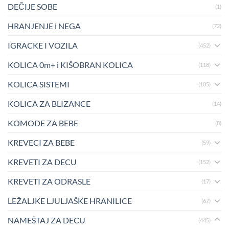
DEČIJE SOBE
(1)
HRANJENJE i NEGA
(72)
IGRACKE I VOZILA
(452)
KOLICA 0m+ i KIŠOBRAN KOLICA
(118)
KOLICA SISTEMI
(105)
KOLICA ZA BLIZANCE
(14)
KOMODE ZA BEBE
(8)
KREVECI ZA BEBE
(59)
KREVETI ZA DECU
(152)
KREVETI ZA ODRASLE
(17)
LEŽALJKE LJULJAŠKE HRANILICE
(67)
NAMEŠTAJ ZA DECU
(445)