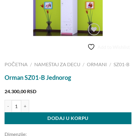
Add to Wishlist
POČETNA
/
NAMEŠTAJ ZA DECU
/
ORMANI
/
SZ01-B
Orman SZ01-B Jednorog
24.300,00
RSD
Orman SZ01-B Jednorog količina
DODAJ U KORPU
Dimenzije: