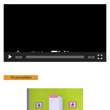
Pregledač
video
zapisa
00:00
04:25
besplatna dostava
Po porudzbini