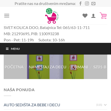
Preskoči
Pratite nas na društvenim mrežama:
na
sadržaj
SVET KOLICA DOO, Batajnica Tel: 065/63-11-711
MB: 21293695, PIB: 110093238
Pon - Pet: 11-19h Subota: 10-16h
MENU
POČETNA
/
NAMEŠTAJ ZA DECU
/
ORMANI
/
SZ01-B
NAŠA PONUDA
AUTO SEDIŠTA ZA BEBE I DECU
(115)