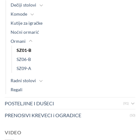
Dečiji stolovi
Komode
Kutije za igračke
Noćni ormarić
Ormani
SZ01-B
SZ06-B
SZ09-A
Radni stolovi
Regali
POSTELJINE I DUŠECI
(91)
PRENOSIVI KREVECI i OGRADICE
(50)
VIDEO