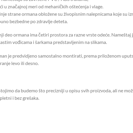
eći u značajnoj meri od mehaničkih oštećenja i vlage.
nje strane ormana obložene su živopisnim nalepnicama koje su izr
uno bezbedne po zdravlje deteta.
ji deo ormana ima četiri prostora za razne vrste odeće. Namešta
kastim vođicama i šarkama predstavljenim na slikama.
an je predvidjeno samostalno montirati, prema priloženom uputstvu
ranje levo ili desno.
tojimo da budemo što precizniji u opisu svih proizvoda, ali ne mo
letni i bez grešaka.