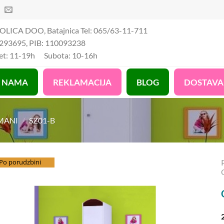
OLICA DOO, Batajnica Tel: 065/63-11-711
293695, PIB: 110093238
Pet: 11-19h Subota: 10-16h
 NAMA
REKLAMACIJA
BLOG
DOSTAVA
MANI
/
SZ01-B
splatna dostava
Po porudzbini