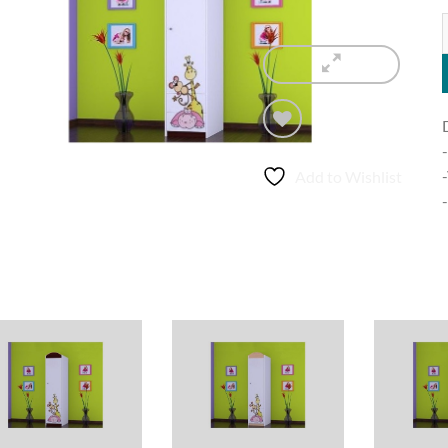
O
-
Add to Wishlist