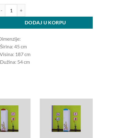
rman SZ01-B Safari količina
DODAJ U KORPU
Dimenzije:
Širina: 45 ​​cm
-Visina: 187 cm
-Dužina: 54 cm