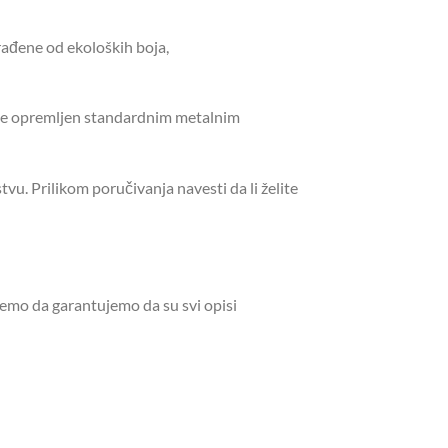
ađene od ekoloških boja,
j je opremljen standardnim metalnim
. Prilikom poručivanja navesti da li želite
žemo da garantujemo da su svi opisi