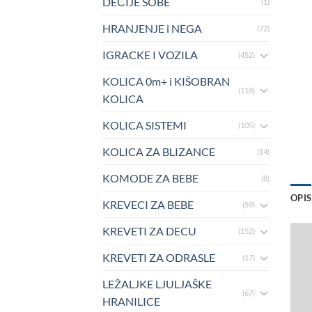
DEČIJE SOBE
(1)
HRANJENJE i NEGA
(72)
IGRACKE I VOZILA
(452)
KOLICA 0m+ i KIŠOBRAN
(118)
KOLICA
KOLICA SISTEMI
(105)
KOLICA ZA BLIZANCE
(14)
KOMODE ZA BEBE
(8)
OPIS
KREVECI ZA BEBE
(59)
KREVETI ZA DECU
(152)
KREVETI ZA ODRASLE
(17)
LEŽALJKE LJULJAŠKE
(67)
HRANILICE