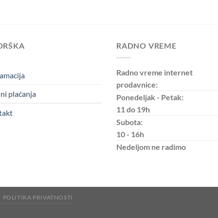
DRŠKA
RADNO VREME
Radno vreme internet
amacija
prodavnice:
ni plaćanja
Ponedeljak - Petak:
11 do 19h
takt
Subota:
10 - 16h
Nedeljom
ne radimo
POLITIKA PRIVATNOSTI