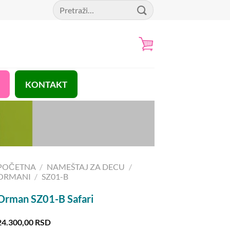
Pretraga
za:
KONTAKT
POČETNA
/
NAMEŠTAJ ZA DECU
/
ORMANI
/
SZ01-B
Orman SZ01-B Safari
24.300,00
RSD