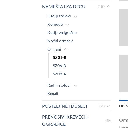
NAMEŠTAJ ZA DECU
(445)
Dečiji stolovi
Komode
Kutije za igračke
Noćni ormarić
Ormani
SZ01-B
SZ06-B
SZ09-A
Radni stolovi
Regali
POSTELJINE I DUŠECI
OPIS
(91)
PRENOSIVI KREVECI i
Orma
(50)
OGRADICE
Ivic