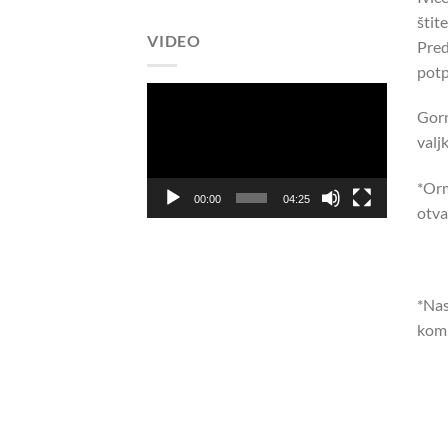
štit
VIDEO
Pred
potp
Pregledač
Gorn
video
valj
zapisa
*Orm
00:00
04:25
otva
*Nas
komp