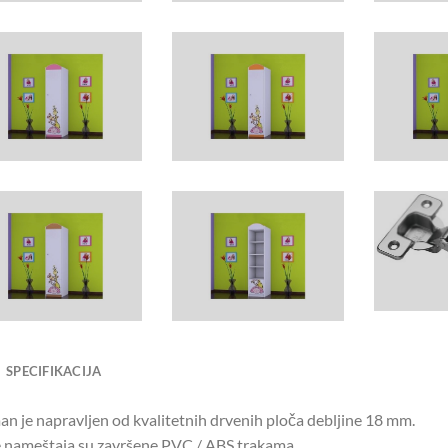
SPECIFIKACIJA
n je napravljen od kvalitetnih drvenih ploča debljine 18 mm.
e nameštaja su završene PVC / ABS trakama,