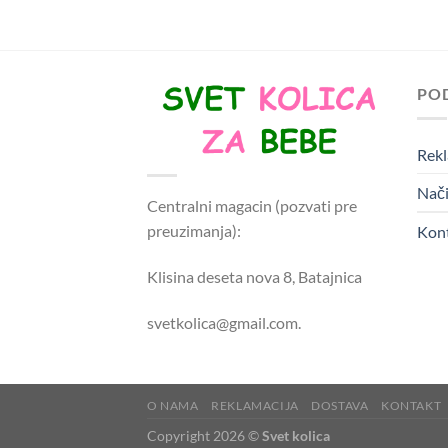
PO
Rekl
Nači
Centralni magacin (pozvati pre
preuzimanja):
Kon
Klisina deseta nova 8, Batajnica
svetkolica@gmail.com.
O NAMA
REKLAMACIJA
DOSTAVA
KONTAKT
Copyright 2026 ©
Svet kolica