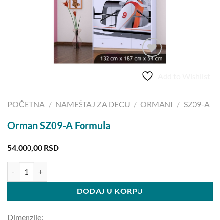
Add to Wishlist
POČETNA
/
NAMEŠTAJ ZA DECU
/
ORMANI
/
SZ09-A
Orman SZ09-A Formula
54.000,00
RSD
Orman SZ09-A Formula količina
DODAJ U KORPU
Dimenzije: