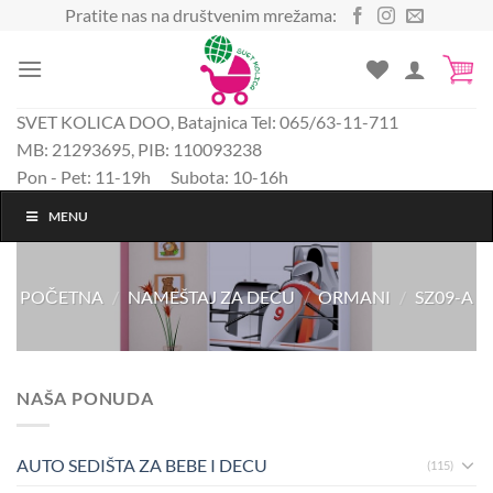
Preskoči
Pratite nas na društvenim mrežama:
na
sadržaj
SVET KOLICA DOO, Batajnica Tel: 065/63-11-711
MB: 21293695, PIB: 110093238
Pon - Pet: 11-19h Subota: 10-16h
MENU
POČETNA
/
NAMEŠTAJ ZA DECU
/
ORMANI
/
SZ09-A
NAŠA PONUDA
AUTO SEDIŠTA ZA BEBE I DECU
(115)