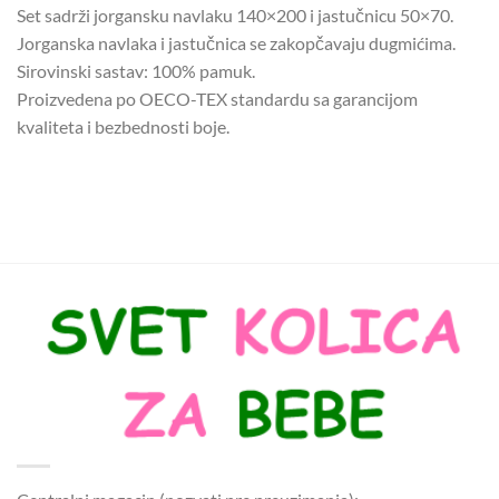
Set sadrži jorgansku navlaku 140×200 i jastučnicu 50×70.
Jorganska navlaka i jastučnica se zakopčavaju dugmićima.
Sirovinski sastav: 100% pamuk.
Proizvedena po OECO-TEX standardu sa garancijom
kvaliteta i bezbednosti boje.