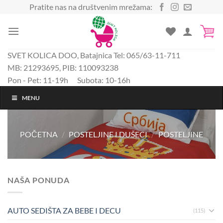
Preskoči
Pratite nas na društvenim mrežama:
na
sadržaj
SVET KOLICA DOO, Batajnica Tel: 065/63-11-711
MB: 21293695, PIB: 110093238
Pon - Pet: 11-19h Subota: 10-16h
MENU
POČETNA
/
POSTELJINE I DUŠECI
/
POSTELJINE
NAŠA PONUDA
AUTO SEDIŠTA ZA BEBE I DECU
(115)