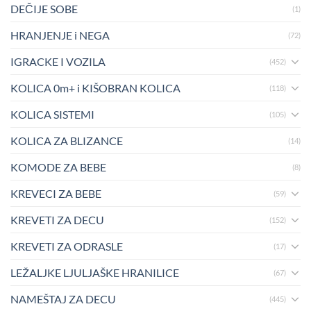
DEČIJE SOBE
(1)
HRANJENJE i NEGA
(72)
IGRACKE I VOZILA
(452)
KOLICA 0m+ i KIŠOBRAN KOLICA
(118)
KOLICA SISTEMI
(105)
KOLICA ZA BLIZANCE
(14)
KOMODE ZA BEBE
(8)
KREVECI ZA BEBE
(59)
KREVETI ZA DECU
(152)
KREVETI ZA ODRASLE
(17)
LEŽALJKE LJULJAŠKE HRANILICE
(67)
NAMEŠTAJ ZA DECU
(445)