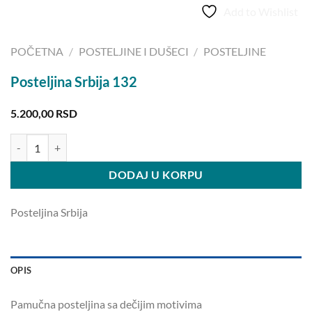
Add to Wishlist
POČETNA
/
POSTELJINE I DUŠECI
/
POSTELJINE
Posteljina Srbija 132
5.200,00
RSD
Posteljina Srbija 132 količina
DODAJ U KORPU
Posteljina Srbija
OPIS
Pamučna posteljina sa dečijim motivima