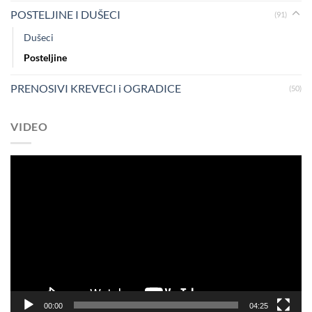
POSTELJINE I DUŠECI
(91)
Dušeci
Posteljine
PRENOSIVI KREVECI i OGRADICE
(50)
VIDEO
Pregledač
video
zapisa
00:00
04:25