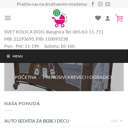
Preskoči
Pratite nas na društvenim mrežama:
na
sadržaj
SVET KOLICA DOO, Batajnica Tel: 065/63-11-711
MB: 21293695, PIB: 110093238
Pon - Pet: 11-19h Subota: 10-16h
MENU
POČETNA
/
PRENOSIVI KREVECI I OGRADICE
NAŠA PONUDA
AUTO SEDIŠTA ZA BEBE I DECU
(115)