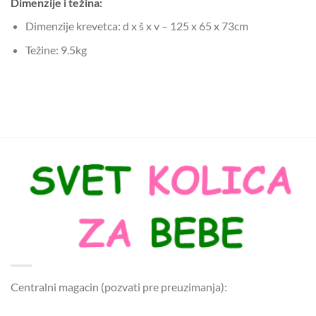
Dimenzije i težina:
Dimenzije krevetca: d x š x v – 125 x 65 x 73cm
Težine: 9.5kg
Centralni magacin (pozvati pre preuzimanja):