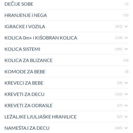
DEČIJE SOBE
(1)
HRANJENJE i NEGA
(72)
IGRACKE I VOZILA
(452)
KOLICA 0m+ i KIŠOBRAN KOLICA
(118)
KOLICA SISTEMI
(105)
KOLICA ZA BLIZANCE
(14)
KOMODE ZA BEBE
(8)
KREVECI ZA BEBE
(59)
KREVETI ZA DECU
(152)
KREVETI ZA ODRASLE
(17)
LEŽALJKE LJULJAŠKE HRANILICE
(67)
NAMEŠTAJ ZA DECU
(445)