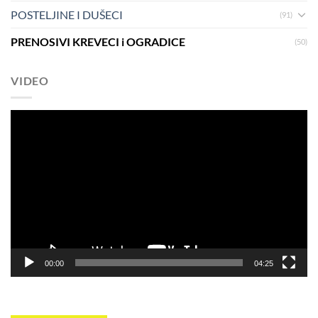
POSTELJINE I DUŠECI
(91)
PRENOSIVI KREVECI i OGRADICE
(50)
VIDEO
Pregledač
video
zapisa
00:00
04:25