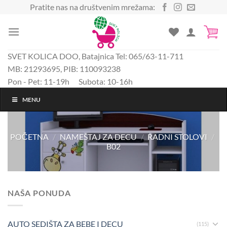
Preskoči
Pratite nas na društvenim mrežama:
na
sadržaj
SVET KOLICA DOO, Batajnica Tel: 065/63-11-711
MB: 21293695, PIB: 110093238
Pon - Pet: 11-19h Subota: 10-16h
MENU
POČETNA
/
NAMEŠTAJ ZA DECU
/
RADNI STOLOVI
/
B02
NAŠA PONUDA
AUTO SEDIŠTA ZA BEBE I DECU
(115)