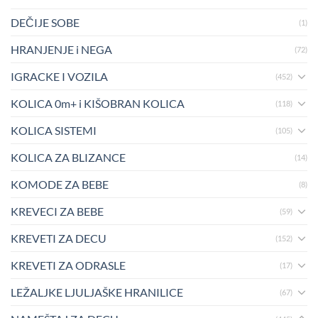
DEČIJE SOBE
(1)
HRANJENJE i NEGA
(72)
IGRACKE I VOZILA
(452)
KOLICA 0m+ i KIŠOBRAN KOLICA
(118)
KOLICA SISTEMI
(105)
KOLICA ZA BLIZANCE
(14)
KOMODE ZA BEBE
(8)
KREVECI ZA BEBE
(59)
KREVETI ZA DECU
(152)
KREVETI ZA ODRASLE
(17)
LEŽALJKE LJULJAŠKE HRANILICE
(67)