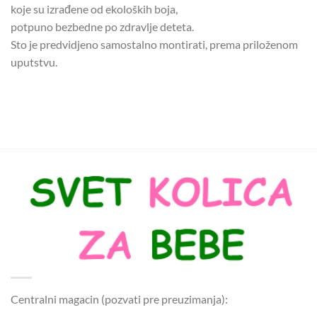
koje su izrađene od ekoloških boja,
potpuno bezbedne po zdravlje deteta.
Sto je predvidjeno samostalno montirati, prema priloženom
uputstvu.
Centralni magacin (pozvati pre preuzimanja):