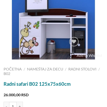
Add to Wishlist
POČETNA
/
NAMEŠTAJ ZA DECU
/
RADNI STOLOVI
/
B02
Radni safari B02 125x75x60cm
26.000,00
RSD
Radni safari B02 125x75x60cm količina