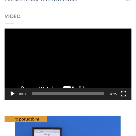
VIDEO
Pregledač
video
zapisa
00:00
04:25
besplatna dostava
Po porudzbini