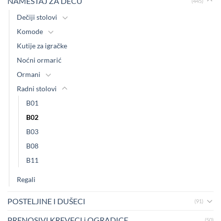
NAMEŠTAJ ZA DECU
(445)
Dečiji stolovi
Komode
Kutije za igračke
Noćni ormarić
Ormani
Radni stolovi
B01
B02
B03
B08
B11
Regali
POSTELJINE I DUŠECI
(91)
PRENOSIVI KREVECI i OGRADICE
(50)