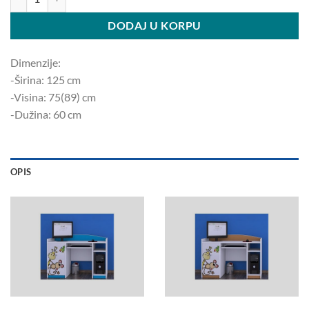
DODAJ U KORPU
Dimenzije:
-Širina: 125 ​​cm
-Visina: 75(89) cm
-Dužina: 60 cm
OPIS