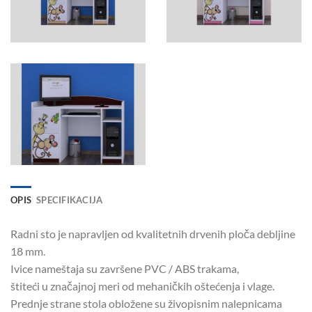
OPIS
SPECIFIKACIJA
Radni sto je napravljen od kvalitetnih drvenih ploča debljine
18 mm.
Ivice nameštaja su završene PVC / ABS trakama,
štiteći u značajnoj meri od mehaničkih oštećenja i vlage.
Prednje strane stola obložene su živopisnim nalepnicama