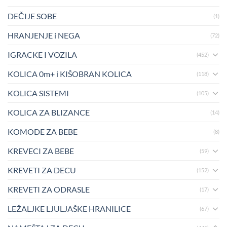
DEČIJE SOBE
(1)
HRANJENJE i NEGA
(72)
IGRACKE I VOZILA
(452)
KOLICA 0m+ i KIŠOBRAN KOLICA
(118)
KOLICA SISTEMI
(105)
KOLICA ZA BLIZANCE
(14)
KOMODE ZA BEBE
(8)
KREVECI ZA BEBE
(59)
KREVETI ZA DECU
(152)
KREVETI ZA ODRASLE
(17)
LEŽALJKE LJULJAŠKE HRANILICE
(67)