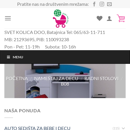
Preskoči
Pratite nas na društvenim mrežama:
na
sadržaj
SVET KOLICA DOO, Batajnica Tel: 065/63-11-711
MB: 21293695, PIB: 110093238
Pon - Pet: 11-19h Subota: 10-16h
MENU
POČETNA
/
NAMEŠTAJ ZA DECU
/
RADNI STOLOVI
/
B08
NAŠA PONUDA
AUTO SEDIŠTA ZA BEBE I DECU
(115)