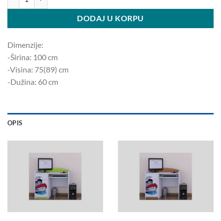
DODAJ U KORPU
Dimenzije:
-Širina: 100 ​​cm
-Visina: 75(89) cm
-Dužina: 60 cm
OPIS