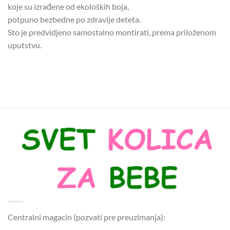
koje su izrađene od ekoloških boja,
potpuno bezbedne po zdravlje deteta.
Sto je predvidjeno samostalno montirati, prema priloženom
uputstvu.
Centralni magacin (pozvati pre preuzimanja):