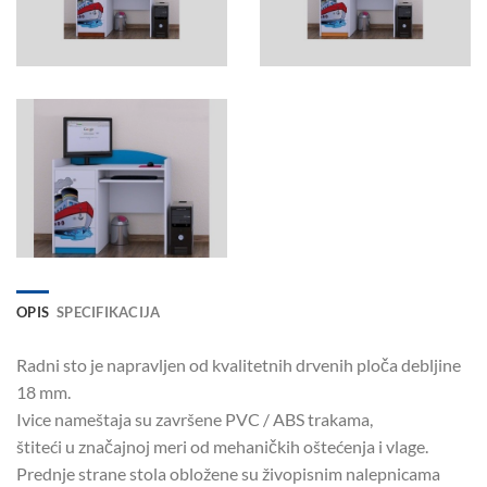
OPIS
SPECIFIKACIJA
Radni sto je napravljen od kvalitetnih drvenih ploča debljine
18 mm.
Ivice nameštaja su završene PVC / ABS trakama,
štiteći u značajnoj meri od mehaničkih oštećenja i vlage.
Prednje strane stola obložene su živopisnim nalepnicama