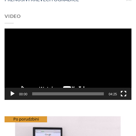
VIDEO
Pregledač
video
zapisa
00:00
04:25
besplatna dostava
Po porudzbini