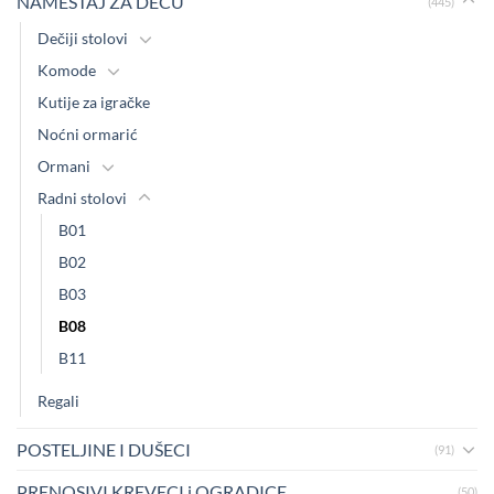
NAMEŠTAJ ZA DECU
(445)
Dečiji stolovi
Komode
Kutije za igračke
Noćni ormarić
Ormani
Radni stolovi
B01
B02
B03
B08
B11
Regali
POSTELJINE I DUŠECI
(91)
PRENOSIVI KREVECI i OGRADICE
(50)