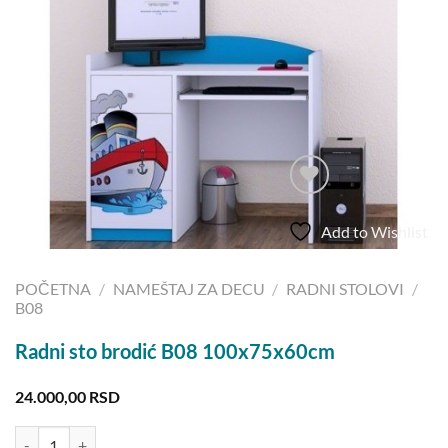
Add to Wishlist
POČETNA
/
NAMEŠTAJ ZA DECU
/
RADNI STOLOVI
/
B08
Radni sto brodić B08 100x75x60cm
24.000,00
RSD
Radni sto brodić B08 100x75x60cm količina