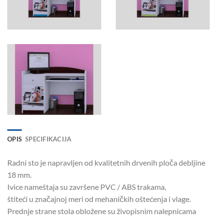
OPIS
SPECIFIKACIJA
Radni sto je napravljen od kvalitetnih drvenih ploča debljine
18 mm.
Ivice nameštaja su završene PVC / ABS trakama,
štiteći u značajnoj meri od mehaničkih oštećenja i vlage.
Prednje strane stola obložene su živopisnim nalepnicama