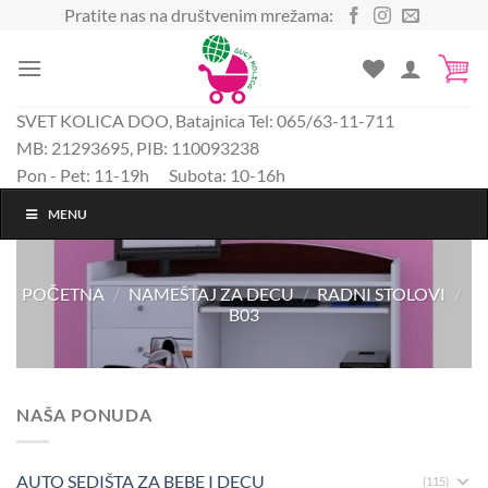
Preskoči
Pratite nas na društvenim mrežama:
na
sadržaj
SVET KOLICA DOO, Batajnica Tel: 065/63-11-711
MB: 21293695, PIB: 110093238
Pon - Pet: 11-19h Subota: 10-16h
MENU
POČETNA
/
NAMEŠTAJ ZA DECU
/
RADNI STOLOVI
/
B03
NAŠA PONUDA
AUTO SEDIŠTA ZA BEBE I DECU
(115)