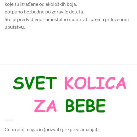
koje su izrađene od ekoloških boja,
potpuno bezbedne po zdravlje deteta.
Sto je predvidjeno samostalno montirati, prema priloženom
uputstvu.
Centralni magacin (pozvati pre preuzimanja):