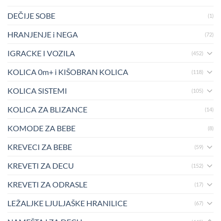
DEČIJE SOBE
(1)
HRANJENJE i NEGA
(72)
IGRACKE I VOZILA
(452)
KOLICA 0m+ i KIŠOBRAN KOLICA
(118)
KOLICA SISTEMI
(105)
KOLICA ZA BLIZANCE
(14)
KOMODE ZA BEBE
(8)
KREVECI ZA BEBE
(59)
KREVETI ZA DECU
(152)
KREVETI ZA ODRASLE
(17)
LEŽALJKE LJULJAŠKE HRANILICE
(67)