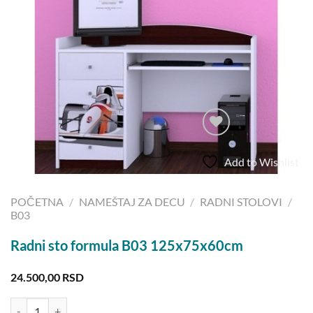
Add to Wishlist
POČETNA
/
NAMEŠTAJ ZA DECU
/
RADNI STOLOVI
/
B03
Radni sto formula B03 125x75x60cm
24.500,00
RSD
Radni sto formula B03 125x75x60cm količina