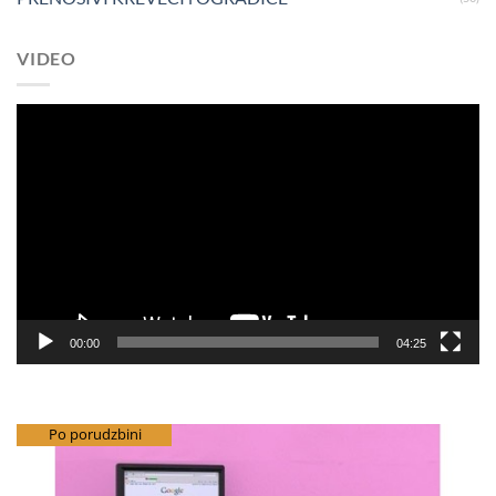
VIDEO
Pregledač
video
zapisa
00:00
04:25
besplatna dostava
Po porudzbini