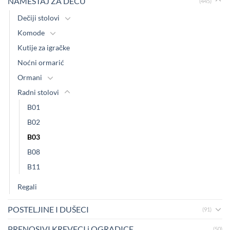
NAMEŠTAJ ZA DECU
(445)
Dečiji stolovi
Komode
Kutije za igračke
Noćni ormarić
Ormani
Radni stolovi
B01
B02
B03
B08
B11
Regali
POSTELJINE I DUŠECI
(91)
PRENOSIVI KREVECI i OGRADICE
(50)