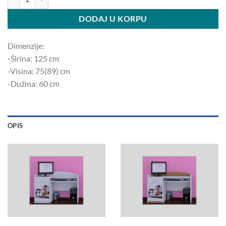
DODAJ U KORPU
Dimenzije:
-Širina: 125 ​​cm
-Visina: 75(89) cm
-Dužina: 60 cm
OPIS