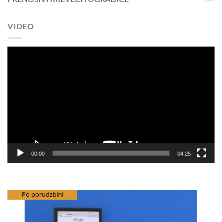
VIDEO
Pregledač
video
zapisa
00:00
04:25
besplatna dostava
Po porudzbini