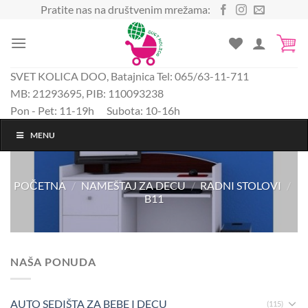
Preskoči
Pratite nas na društvenim mrežama:
na
sadržaj
SVET KOLICA DOO, Batajnica Tel: 065/63-11-711
MB: 21293695, PIB: 110093238
Pon - Pet: 11-19h Subota: 10-16h
MENU
POČETNA
/
NAMEŠTAJ ZA DECU
/
RADNI STOLOVI
/
B11
NAŠA PONUDA
AUTO SEDIŠTA ZA BEBE I DECU
(115)