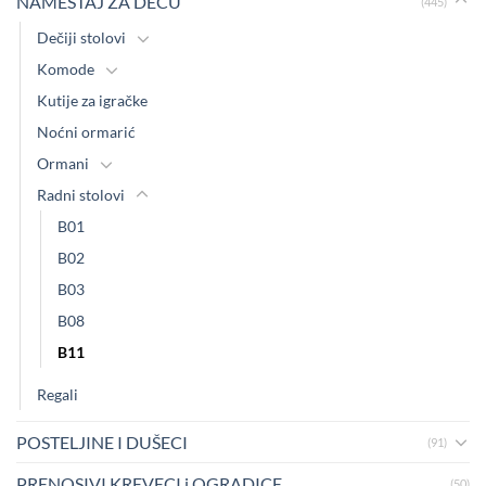
NAMEŠTAJ ZA DECU
(445)
Dečiji stolovi
Komode
Kutije za igračke
Noćni ormarić
Ormani
Radni stolovi
B01
B02
B03
B08
B11
Regali
POSTELJINE I DUŠECI
(91)
PRENOSIVI KREVECI i OGRADICE
(50)