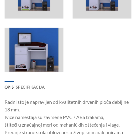
OPIS
SPECIFIKACIJA
Radni sto je napravljen od kvalitetnih drvenih ploča debljine
18 mm.
Ivice nameštaja su završene PVC / ABS trakama,
štiteći u značajnoj meri od mehaničkih oštećenja i vlage.
Prednje strane stola obložene su živopisnim nalepnicama