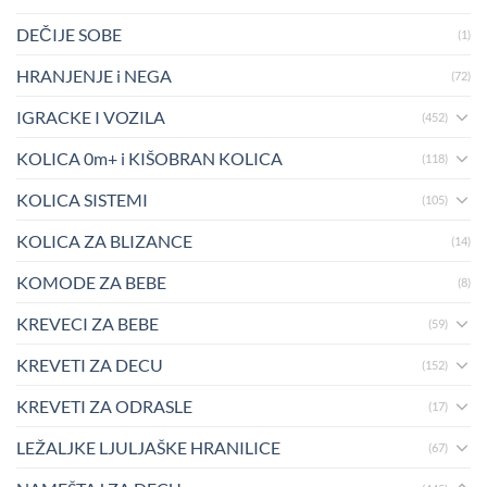
DEČIJE SOBE
(1)
HRANJENJE i NEGA
(72)
IGRACKE I VOZILA
(452)
KOLICA 0m+ i KIŠOBRAN KOLICA
(118)
KOLICA SISTEMI
(105)
KOLICA ZA BLIZANCE
(14)
KOMODE ZA BEBE
(8)
KREVECI ZA BEBE
(59)
KREVETI ZA DECU
(152)
KREVETI ZA ODRASLE
(17)
LEŽALJKE LJULJAŠKE HRANILICE
(67)