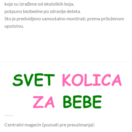
koje su izrađene od ekoloških boja,
potpuno bezbedne po zdravlje deteta.
Sto je predvidjeno samostalno montirati, prema priloženom
uputstvu.
Centralni magacin (pozvati pre preuzimanja):