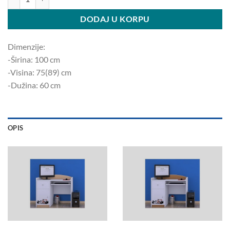
DODAJ U KORPU
Dimenzije:
-Širina: 100 ​​cm
-Visina: 75(89) cm
-Dužina: 60 cm
OPIS