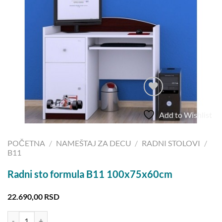
Add to Wishlist
POČETNA
/
NAMEŠTAJ ZA DECU
/
RADNI STOLOVI
/
B11
Radni sto formula B11 100x75x60cm
22.690,00
RSD
Radni sto formula B11 100x75x60cm količina