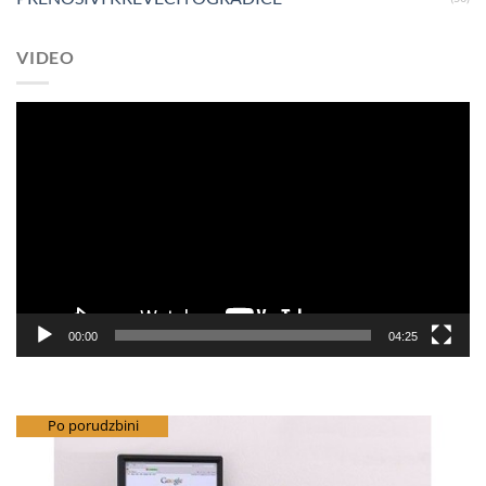
VIDEO
Pregledač
video
zapisa
00:00
04:25
besplatna dostava
Po porudzbini