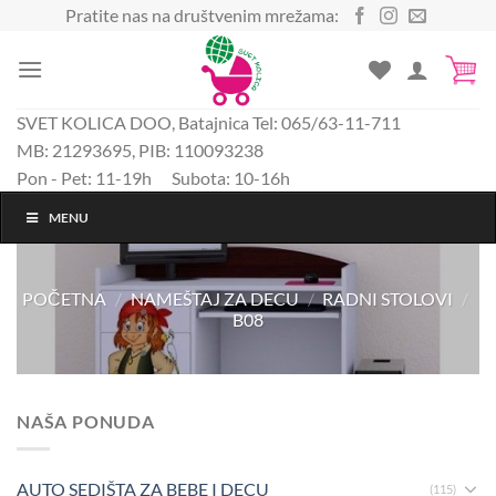
Preskoči
Pratite nas na društvenim mrežama:
na
sadržaj
SVET KOLICA DOO, Batajnica Tel: 065/63-11-711
MB: 21293695, PIB: 110093238
Pon - Pet: 11-19h Subota: 10-16h
MENU
POČETNA
/
NAMEŠTAJ ZA DECU
/
RADNI STOLOVI
/
B08
NAŠA PONUDA
AUTO SEDIŠTA ZA BEBE I DECU
(115)