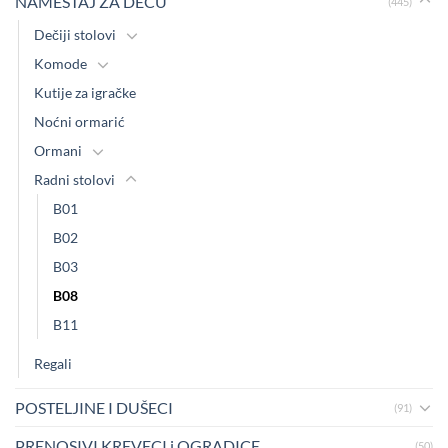
NAMEŠTAJ ZA DECU
(445)
Dečiji stolovi
Komode
Kutije za igračke
Noćni ormarić
Ormani
Radni stolovi
B01
B02
B03
B08
B11
Regali
POSTELJINE I DUŠECI
(91)
PRENOSIVI KREVECI i OGRADICE
(50)