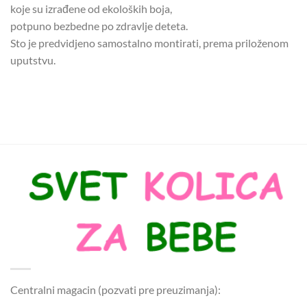
koje su izrađene od ekoloških boja,
potpuno bezbedne po zdravlje deteta.
Sto je predvidjeno samostalno montirati, prema priloženom
uputstvu.
Centralni magacin (pozvati pre preuzimanja):