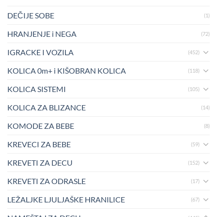
DEČIJE SOBE
(1)
HRANJENJE i NEGA
(72)
IGRACKE I VOZILA
(452)
KOLICA 0m+ i KIŠOBRAN KOLICA
(118)
KOLICA SISTEMI
(105)
KOLICA ZA BLIZANCE
(14)
KOMODE ZA BEBE
(8)
KREVECI ZA BEBE
(59)
KREVETI ZA DECU
(152)
KREVETI ZA ODRASLE
(17)
LEŽALJKE LJULJAŠKE HRANILICE
(67)