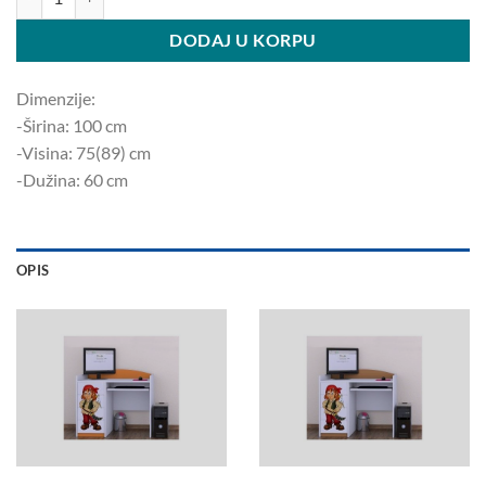
DODAJ U KORPU
Dimenzije:
-Širina: 100 ​​cm
-Visina: 75(89) cm
-Dužina: 60 cm
OPIS