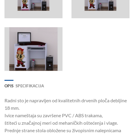
OPIS
SPECIFIKACIJA
Radni sto je napravljen od kvalitetnih drvenih ploča debljine
18 mm.
Ivice nameštaja su završene PVC / ABS trakama,
štiteći u značajnoj meri od mehaničkih oštećenja i vlage.
Prednje strane stola obložene su živopisnim nalepnicama