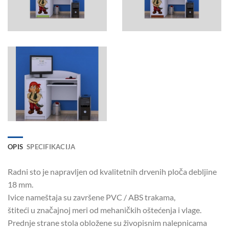
OPIS
SPECIFIKACIJA
Radni sto je napravljen od kvalitetnih drvenih ploča debljine
18 mm.
Ivice nameštaja su završene PVC / ABS trakama,
štiteći u značajnoj meri od mehaničkih oštećenja i vlage.
Prednje strane stola obložene su živopisnim nalepnicama