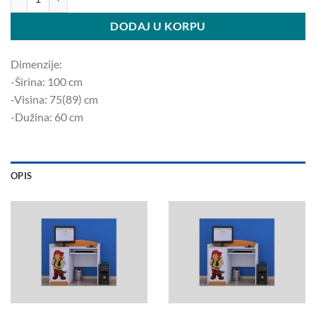
DODAJ U KORPU
Dimenzije:
-Širina: 100 ​​cm
-Visina: 75(89) cm
-Dužina: 60 cm
OPIS