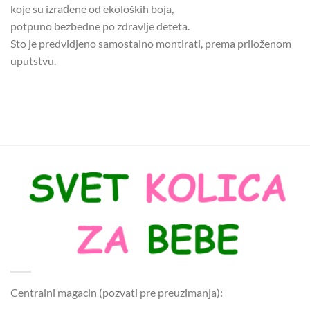
koje su izrađene od ekoloških boja,
potpuno bezbedne po zdravlje deteta.
Sto je predvidjeno samostalno montirati, prema priloženom
uputstvu.
Centralni magacin (pozvati pre preuzimanja):