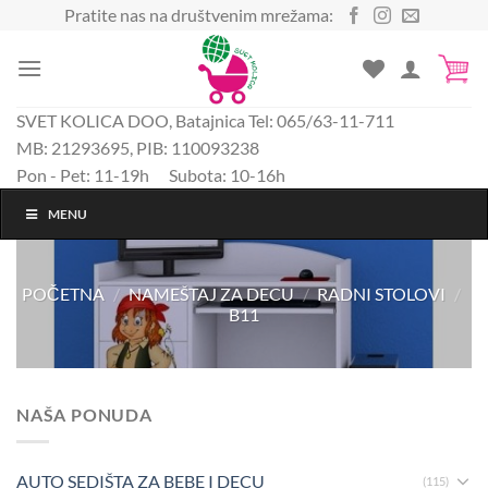
Preskoči
Pratite nas na društvenim mrežama:
na
sadržaj
SVET KOLICA DOO, Batajnica Tel: 065/63-11-711
MB: 21293695, PIB: 110093238
Pon - Pet: 11-19h Subota: 10-16h
MENU
POČETNA
/
NAMEŠTAJ ZA DECU
/
RADNI STOLOVI
/
B11
NAŠA PONUDA
AUTO SEDIŠTA ZA BEBE I DECU
(115)