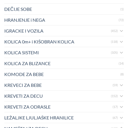
DEČIJE SOBE
(1)
HRANJENJE i NEGA
(72)
IGRACKE I VOZILA
(452)
KOLICA 0m+ i KIŠOBRAN KOLICA
(118)
KOLICA SISTEMI
(105)
KOLICA ZA BLIZANCE
(14)
KOMODE ZA BEBE
(8)
KREVECI ZA BEBE
(59)
KREVETI ZA DECU
(152)
KREVETI ZA ODRASLE
(17)
LEŽALJKE LJULJAŠKE HRANILICE
(67)