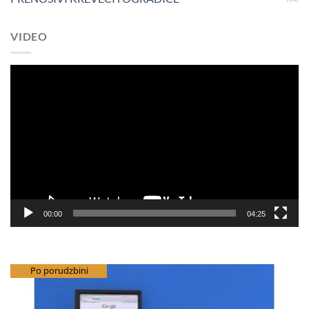
VIDEO
Pregledač
video
zapisa
00:00
04:25
besplatna dostava
Po porudzbini