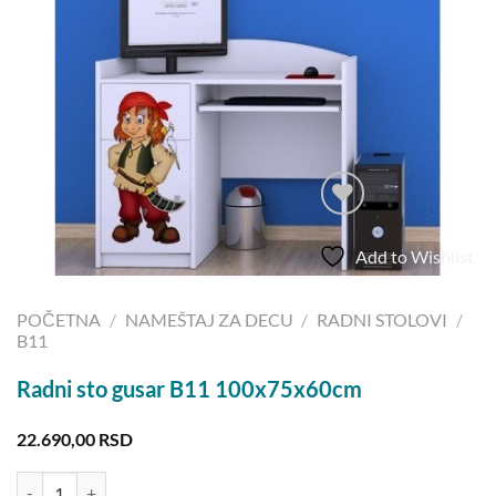
Add to Wishlist
POČETNA
/
NAMEŠTAJ ZA DECU
/
RADNI STOLOVI
/
B11
Radni sto gusar B11 100x75x60cm
22.690,00
RSD
Radni sto gusar B11 100x75x60cm količina