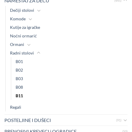
NAMEŠTAJ ZA DECU
(445)
Dečiji stolovi
Komode
Kutije za igračke
Noćni ormarić
Ormani
Radni stolovi
B01
B02
B03
B08
B11
Regali
POSTELJINE I DUŠECI
(91)
PRENOSIVI KREVECI i OGRADICE
(50)