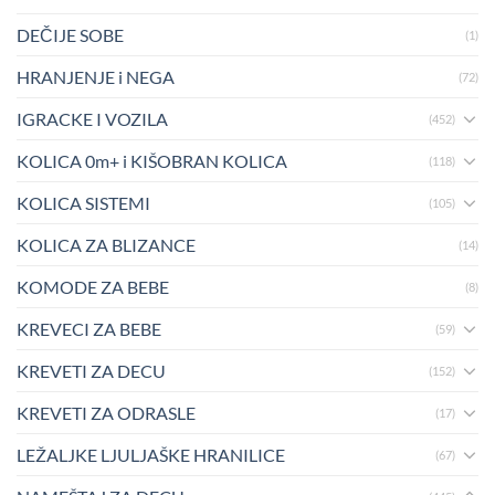
DEČIJE SOBE
(1)
HRANJENJE i NEGA
(72)
IGRACKE I VOZILA
(452)
KOLICA 0m+ i KIŠOBRAN KOLICA
(118)
KOLICA SISTEMI
(105)
KOLICA ZA BLIZANCE
(14)
KOMODE ZA BEBE
(8)
KREVECI ZA BEBE
(59)
KREVETI ZA DECU
(152)
KREVETI ZA ODRASLE
(17)
LEŽALJKE LJULJAŠKE HRANILICE
(67)