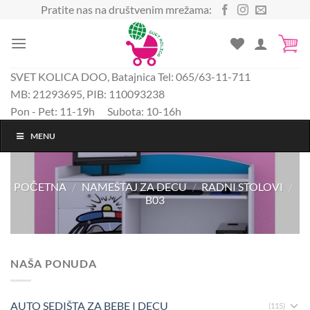
Preskoči
Pratite nas na društvenim mrežama:
na
sadržaj
SVET KOLICA DOO, Batajnica Tel: 065/63-11-711
MB: 21293695, PIB: 110093238
Pon - Pet: 11-19h Subota: 10-16h
MENU
POČETNA
/
NAMEŠTAJ ZA DECU
/
RADNI STOLOVI
/
B03
NAŠA PONUDA
AUTO SEDIŠTA ZA BEBE I DECU
(115)