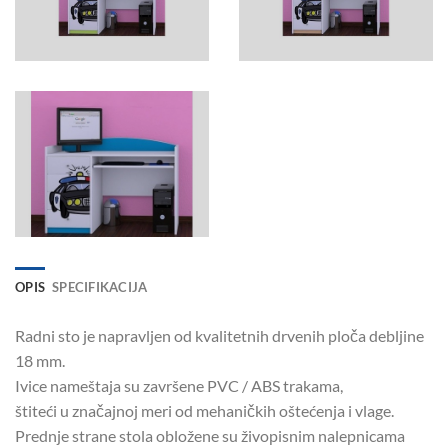
OPIS
SPECIFIKACIJA
Radni sto je napravljen od kvalitetnih drvenih ploča debljine
18 mm.
Ivice nameštaja su završene PVC / ABS trakama,
štiteći u značajnoj meri od mehaničkih oštećenja i vlage.
Prednje strane stola obložene su živopisnim nalepnicama