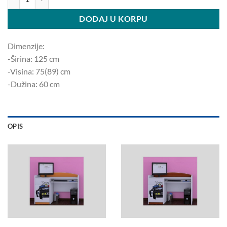
DODAJ U KORPU
Dimenzije:
-Širina: 125 ​​cm
-Visina: 75(89) cm
-Dužina: 60 cm
OPIS