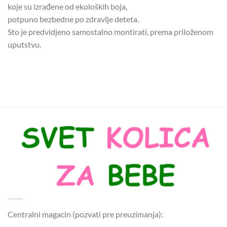
koje su izrađene od ekoloških boja,
potpuno bezbedne po zdravlje deteta.
Sto je predvidjeno samostalno montirati, prema priloženom
uputstvu.
Centralni magacin (pozvati pre preuzimanja):