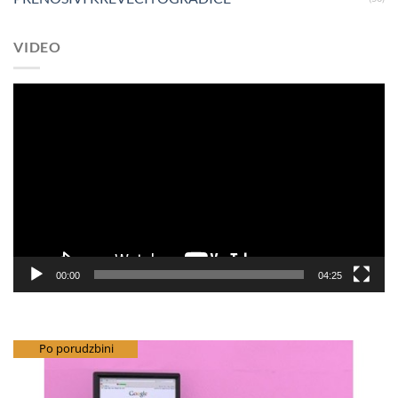
VIDEO
Pregledač
video
zapisa
00:00
04:25
besplatna dostava
Po porudzbini