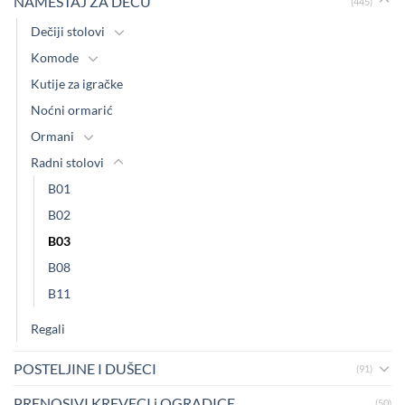
NAMEŠTAJ ZA DECU
(445)
Dečiji stolovi
Komode
Kutije za igračke
Noćni ormarić
Ormani
Radni stolovi
B01
B02
B03
B08
B11
Regali
POSTELJINE I DUŠECI
(91)
PRENOSIVI KREVECI i OGRADICE
(50)