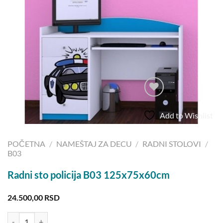
Add to Wishlist
POČETNA
/
NAMEŠTAJ ZA DECU
/
RADNI STOLOVI
/
B03
Radni sto policija B03 125x75x60cm
24.500,00
RSD
Radni sto policija B03 125x75x60cm količina