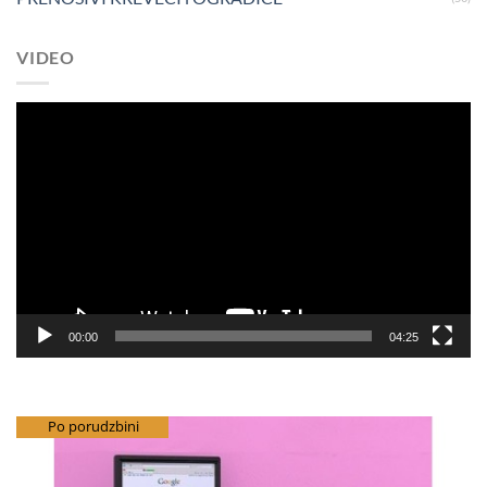
VIDEO
Pregledač
video
zapisa
00:00
04:25
besplatna dostava
Po porudzbini