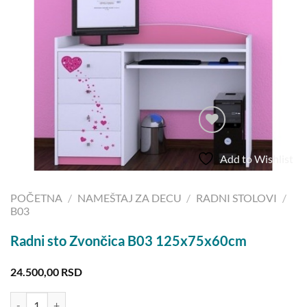
Add to Wishlist
POČETNA
/
NAMEŠTAJ ZA DECU
/
RADNI STOLOVI
/
B03
Radni sto Zvončica B03 125x75x60cm
24.500,00
RSD
Radni sto Zvončica B03 125x75x60cm količina