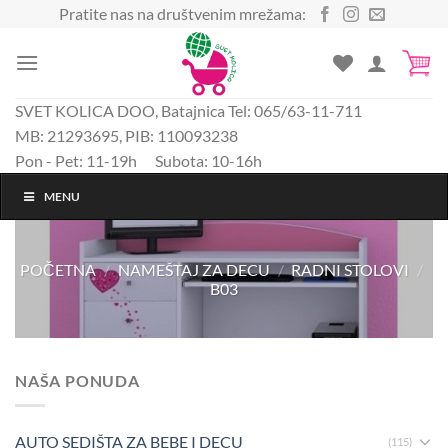
Preskoči
Pratite nas na društvenim mrežama:
na
sadržaj
SVET KOLICA DOO, Batajnica Tel: 065/63-11-711
MB: 21293695, PIB: 110093238
Pon - Pet: 11-19h Subota: 10-16h
MENU
POČETNA
/
NAMEŠTAJ ZA DECU
/
RADNI STOLOVI
/
B03
NAŠA PONUDA
AUTO SEDIŠTA ZA BEBE I DECU
(115)