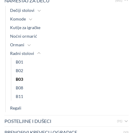
NAMEŠTAJ ZA DECU
(445)
Dečiji stolovi
Komode
Kutije za igračke
Noćni ormarić
Ormani
Radni stolovi
B01
B02
B03
B08
B11
Regali
POSTELJINE I DUŠECI
(91)
PRENOSIVI KREVECI i OGRADICE
(50)