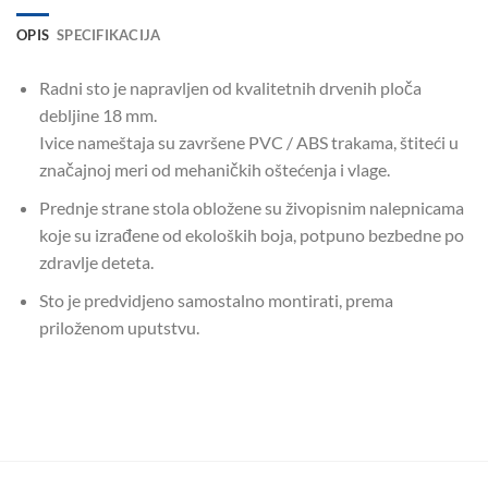
OPIS
SPECIFIKACIJA
Radni sto je napravljen od kvalitetnih drvenih ploča
debljine 18 mm.
Ivice nameštaja su završene PVC / ABS trakama, štiteći u
značajnoj meri od mehaničkih oštećenja i vlage.
Prednje strane stola obložene su živopisnim nalepnicama
koje su izrađene od ekoloških boja, potpuno bezbedne po
zdravlje deteta.
Sto je predvidjeno samostalno montirati, prema
priloženom uputstvu.