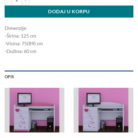
DODAJ U KORPU
Dimenzije:
-Širina: 125 ​​cm
-Visina: 75(89) cm
-Dužina: 60 cm
OPIS