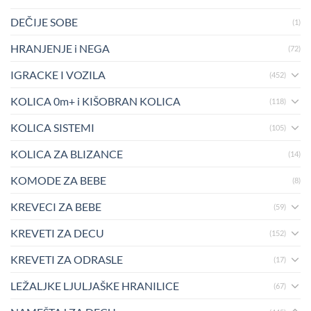
DEČIJE SOBE
(1)
HRANJENJE i NEGA
(72)
IGRACKE I VOZILA
(452)
KOLICA 0m+ i KIŠOBRAN KOLICA
(118)
KOLICA SISTEMI
(105)
KOLICA ZA BLIZANCE
(14)
KOMODE ZA BEBE
(8)
KREVECI ZA BEBE
(59)
KREVETI ZA DECU
(152)
KREVETI ZA ODRASLE
(17)
LEŽALJKE LJULJAŠKE HRANILICE
(67)