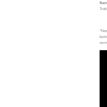
Raz
Trak
*Nas
komp
ne m