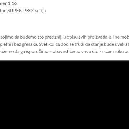
mer 1:16
tor ‘SUPER-PRO’-serija
tojimo da budemo što precizniji u opisu svih proizvoda, ali ne mo
letni i bez grešaka. Svet kolica doo se trudi da stanje bude uvek až
ožemo da ga isporučimo – obavestićemo vas u što kraćem roku od