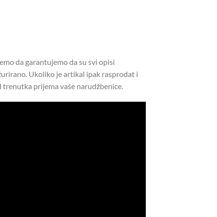
žemo da garantujemo da su svi opisi
urirano. Ukoliko je artikal ipak rasprodat i
 trenutka prijema vaše narudžbenice.