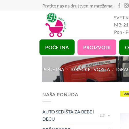
Preskoči
Pratite nas na društvenim mrežama:
na
SVET K
sadržaj
MB: 21
Pon - 
POČETNA
PROIZVODI
O
POČETNA
/
IGRACKE I VOZILA
/
IGRA
be
NAŠA PONUDA
AUTO SEDIŠTA ZA BEBE I
(115)
DECU