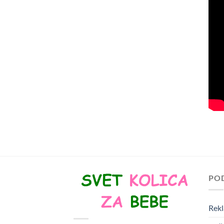
PO
Rekl