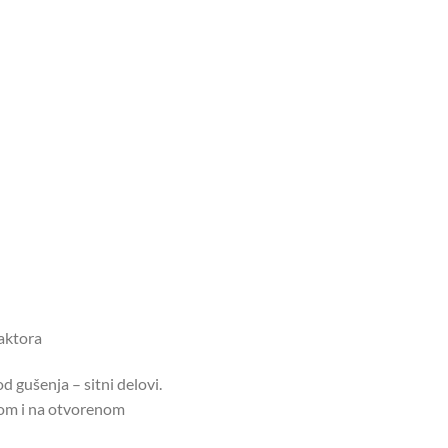
raktora
gušenja – sitni delovi.
nom i na otvorenom