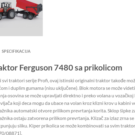
SPECIFIKACIJA
aktor Ferguson 7480 sa prikolicom
i svi traktori serije Profi, ovaj istinski originalni traktor takođe
om i duplim gumama (nisu uključene). Blok motora se može videti
nja osovina se može upravljati direktno i preko volana u vozačkoj
vljača koji deca mogu da ubace na volan kroz klizni krov u kabini v
jažnika automatski otvore prilikom prevrtanja korita. Sklop šipke 
jažnika ostaju zatvorena prilikom prevrtanja. Klizač za izlaz zrna s
punjuju sliku. Kiper prikolica se može kombinovati sa svim traktori
70/08871].