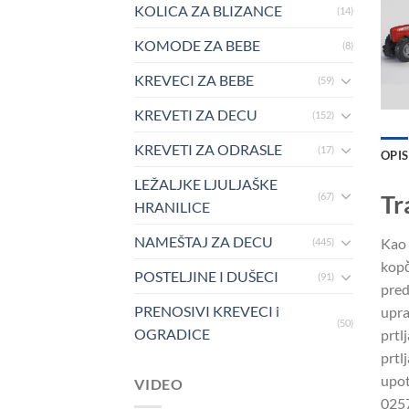
KOLICA ZA BLIZANCE
(14)
KOMODE ZA BEBE
(8)
KREVECI ZA BEBE
(59)
KREVETI ZA DECU
(152)
KREVETI ZA ODRASLE
(17)
OPIS
LEŽALJKE LJULJAŠKE
Tr
(67)
HRANILICE
NAMEŠTAJ ZA DECU
Kao 
(445)
kopč
POSTELJINE I DUŠECI
(91)
pred
PRENOSIVI KREVECI i
upra
(50)
OGRADICE
prtl
prtl
upot
VIDEO
025