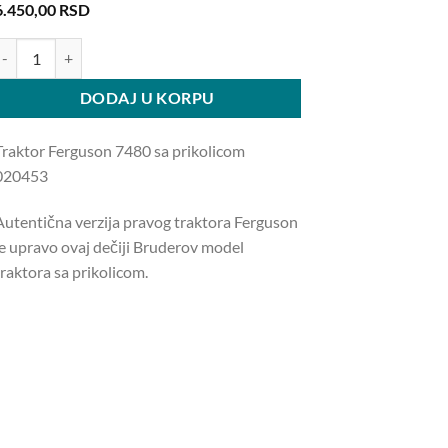
6.450,00
RSD
raktor Ferguson 7480 sa prikolicom 020453 količina
DODAJ U KORPU
Traktor Ferguson 7480 sa prikolicom
020453
Autentična verzija pravog traktora Ferguson
je upravo ovaj dečiji Bruderov model
traktora sa prikolicom.