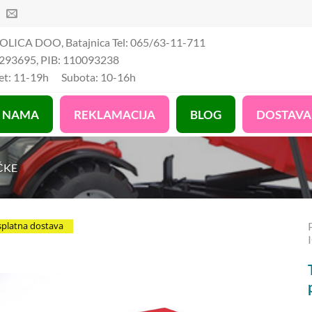
OLICA DOO, Batajnica Tel: 065/63-11-711
293695, PIB: 110093238
Pet: 11-19h Subota: 10-16h
 NAMA
REKLAMACIJA
BLOG
DOSTAVA
ČKE
splatna dostava