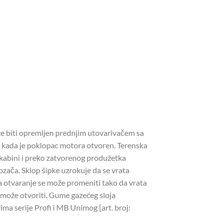
 može biti opremljen prednjim utovarivačem sa
 kada je poklopac motora otvoren. Terenska
 kabini i preko zatvorenog produžetka
ozača. Sklop šipke uzrokuje da se vrata
za otvaranje se može promeniti tako da vrata
e može otvoriti. Gume gazećeg sloja
ma serije Profi i MB Unimog [art. broj: