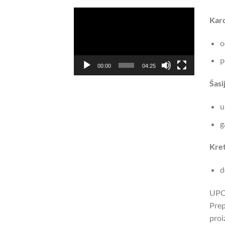
Pregledač
Karo
video
zapisa
o
p
00:00
04:25
Šasi
u
g
Kret
d
UPOZ
Prep
proi