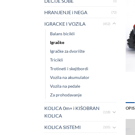
DEČIJE SOBE
(1)
HRANJENJE i NEGA
(72)
IGRACKE I VOZILA
(452)
Balans bicikli
Igračke
Igračke za dvorište
Tricikli
Trotineti i skejtbordi
Vozila na akumulator
Vozila na pedale
Za prohodavanje
KOLICA 0m+ i KIŠOBRAN
OPIS
(118)
KOLICA
KOLICA SISTEMI
(105)