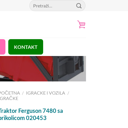
Pretraga
za:
KONTAKT
POČETNA
/
IGRACKE I VOZILA
/
IGRAČKE
Traktor Ferguson 7480 sa
prikolicom 020453