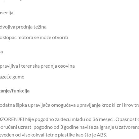
serija
dvojiva prednja težina
oklopac motora se može otvoriti
ja
pravljiva i terenska prednja osovina
azeće gume
anje/funkcija
odatna šipka upravljača omogućava upravljanje kroz klizni krov t
ORENJE! Nije pogodno za decu mlađu od 36 meseci. Opasnost od 
oručeni uzrast: pogodno od 3 godine naviše za igranje u zatvore
zveden od visokokvalitetne plastike kao što je ABS.