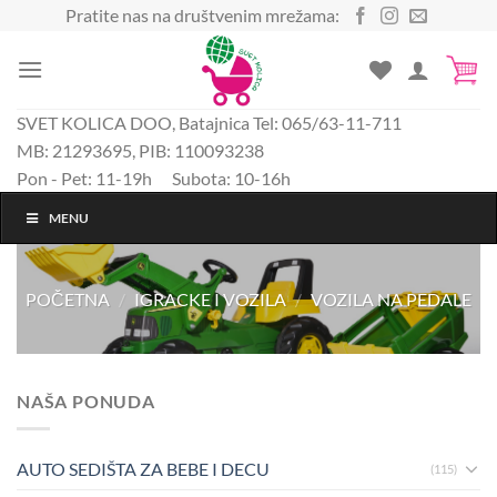
Preskoči
Pratite nas na društvenim mrežama:
na
sadržaj
SVET KOLICA DOO, Batajnica Tel: 065/63-11-711
MB: 21293695, PIB: 110093238
Pon - Pet: 11-19h Subota: 10-16h
MENU
POČETNA
/
IGRACKE I VOZILA
/
VOZILA NA PEDALE
NAŠA PONUDA
AUTO SEDIŠTA ZA BEBE I DECU
(115)