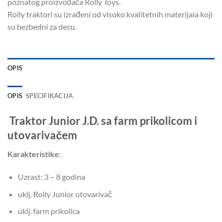
poznatog proizvođača Rolly Toys.
Rolly traktori su izrađeni od visoko kvalitetnih materijala koji
su bezbedni za decu.
OPIS
OPIS
SPECIFIKACIJA
Traktor Junior J.D. sa farm prikolicom i
utovarivačem
Karakteristike
:
Uzrast: 3 – 8 godina
uklj. Rolly Junior utovarivač
uklj. farm prikolica