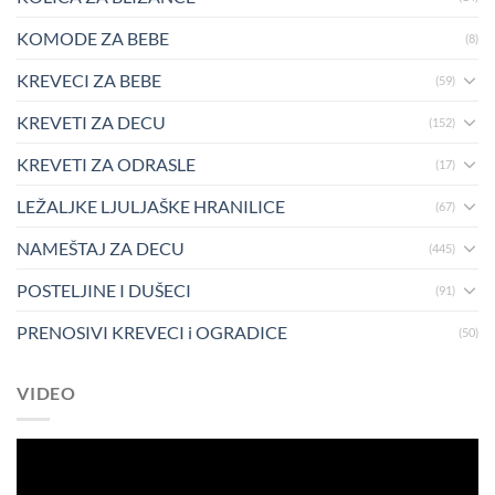
KOMODE ZA BEBE
(8)
KREVECI ZA BEBE
(59)
KREVETI ZA DECU
(152)
KREVETI ZA ODRASLE
(17)
LEŽALJKE LJULJAŠKE HRANILICE
(67)
NAMEŠTAJ ZA DECU
(445)
POSTELJINE I DUŠECI
(91)
PRENOSIVI KREVECI i OGRADICE
(50)
VIDEO
Pregledač
video