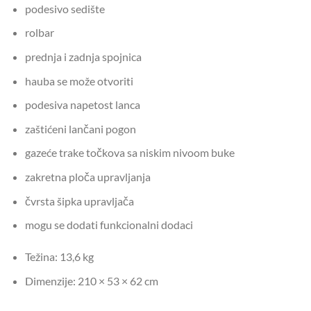
podesivo sedište
rolbar
prednja i zadnja spojnica
hauba se može otvoriti
podesiva napetost lanca
zaštićeni lančani pogon
gazeće trake točkova sa niskim nivoom buke
zakretna ploča upravljanja
čvrsta šipka upravljača
mogu se dodati funkcionalni dodaci
Težina: 13,6 kg
Dimenzije: 210 × 53 × 62 cm