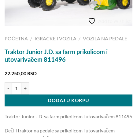
Add to Wishlist
POČETNA
/
IGRACKE I VOZILA
/
VOZILA NA PEDALE
Traktor Junior J.D. sa farm prikolicom i
utovarivačem 811496
22.250,00
RSD
Traktor Junior J.D. sa farm prikolicom i utovarivačem 811496 količin
DODAJ U KORPU
Traktor Junior J.D. sa farm prikolicom i utovarivačem 811496
Dečiji traktor na pedale sa prikolicom i utovarivačem