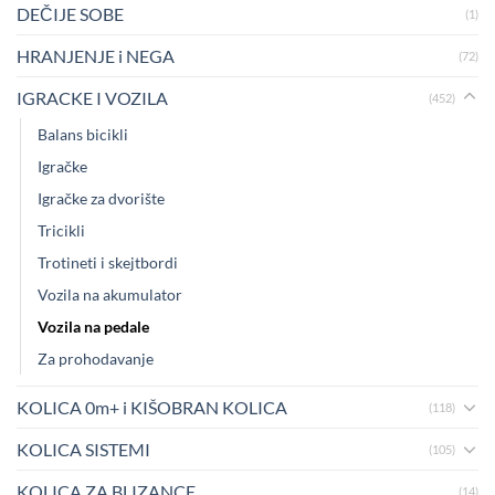
DEČIJE SOBE
(1)
HRANJENJE i NEGA
(72)
IGRACKE I VOZILA
(452)
Balans bicikli
Igračke
Igračke za dvorište
Tricikli
Trotineti i skejtbordi
Vozila na akumulator
Vozila na pedale
Za prohodavanje
KOLICA 0m+ i KIŠOBRAN KOLICA
(118)
KOLICA SISTEMI
(105)
KOLICA ZA BLIZANCE
(14)