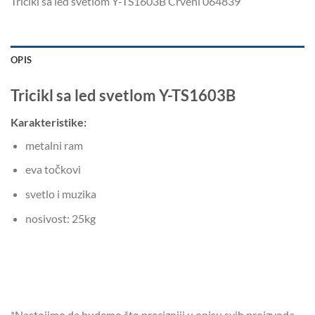
Tricikl sa led svetlom Y-TS1603B Crveni 064839
OPIS
Tricikl sa led svetlom Y-TS1603B
Karakteristike:
metalni ram
eva točkovi
svetlo i muzika
nosivost: 25kg
*Nastojimo da budemo što precizniji u opisu svih proizvoda,