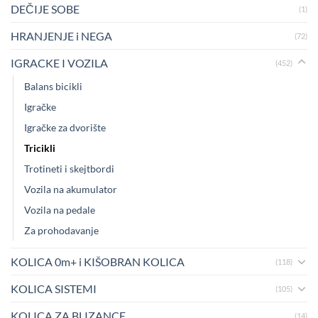
DEČIJE SOBE
(1)
HRANJENJE i NEGA
(72)
IGRACKE I VOZILA
(452)
Balans bicikli
Igračke
Igračke za dvorište
Tricikli
Trotineti i skejtbordi
Vozila na akumulator
Vozila na pedale
Za prohodavanje
KOLICA 0m+ i KIŠOBRAN KOLICA
(118)
KOLICA SISTEMI
(105)
KOLICA ZA BLIZANCE
(14)