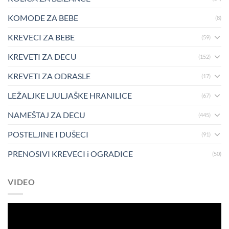
KOMODE ZA BEBE
(8)
KREVECI ZA BEBE
(59)
KREVETI ZA DECU
(152)
KREVETI ZA ODRASLE
(17)
LEŽALJKE LJULJAŠKE HRANILICE
(67)
NAMEŠTAJ ZA DECU
(445)
POSTELJINE I DUŠECI
(91)
PRENOSIVI KREVECI i OGRADICE
(50)
VIDEO
Pregledač
video