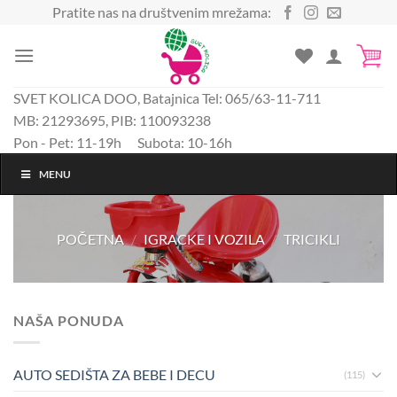
Preskoči
Pratite nas na društvenim mrežama:
na
sadržaj
SVET KOLICA DOO, Batajnica Tel: 065/63-11-711
MB: 21293695, PIB: 110093238
Pon - Pet: 11-19h Subota: 10-16h
MENU
POČETNA
/
IGRACKE I VOZILA
/
TRICIKLI
NAŠA PONUDA
AUTO SEDIŠTA ZA BEBE I DECU
(115)