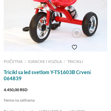
Add to Wishlist
POČETNA
/
IGRACKE I VOZILA
/
TRICIKLI
Tricikl sa led svetlom Y-TS1603B Crveni
064839
4.450,00
RSD
Nema na zalihama