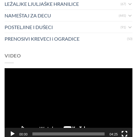
LEŽALJKE LJULJAŠKE HRANILICE
(67)
NAMEŠTAJ ZA DECU
(445)
POSTELJINE I DUŠECI
(91)
PRENOSIVI KREVECI i OGRADICE
(50)
VIDEO
Pregledač
video
zapisa
00:00
04:25