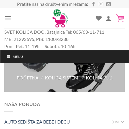
Preskoči
Pratite nas na društvenim mrežama:
na
sadržaj
SVET KOLICA DOO, Batajnica Tel: 065/63-11-711
MB: 21293695, PIB: 110093238
Pon - Pet: 11-19h Subota: 10-16h
MENU
POČETNA
/
KOLICA SISTEMI
/
KOLICA 3U1
NAŠA PONUDA
AUTO SEDIŠTA ZA BEBE I DECU
(115)