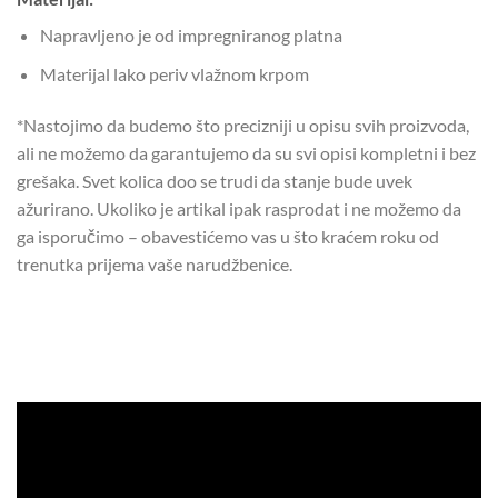
Napravljeno je od impregniranog platna
Materijal lako periv vlažnom krpom
*Nastojimo da budemo što precizniji u opisu svih proizvoda,
ali ne možemo da garantujemo da su svi opisi kompletni i bez
grešaka. Svet kolica doo se trudi da stanje bude uvek
ažurirano. Ukoliko je artikal ipak rasprodat i ne možemo da
ga isporučimo – obavestićemo vas u što kraćem roku od
trenutka prijema vaše narudžbenice.