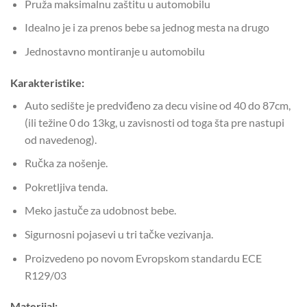
Pruža maksimalnu zaštitu u automobilu
Idealno je i za prenos bebe sa jednog mesta na drugo
Jednostavno montiranje u automobilu
Karakteristike:
Auto sedište je predviđeno za decu visine od 40 do 87cm,
(ili težine 0 do 13kg, u zavisnosti od toga šta pre nastupi
od navedenog).
Ručka za nošenje.
Pokretljiva tenda.
Meko jastuče za udobnost bebe.
Sigurnosni pojasevi u tri tačke vezivanja.
Proizvedeno po novom Evropskom standardu ECE
R129/03
Materijal: