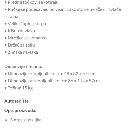
• Prednji točkovi se rotiraju
• Ručke se podešavaju po visini, tako što se uvlače ili izvlače
iz rama
• Velika šoping korpa
• Kišna navlaka
• Mrežica za komarce
• Držač za šolju
• Zimska navlaka
Dimenzije i Težina:
• Dimenzije sklopljenih kolica: 48 x 82 x 57 cm
• Dimenzije rasklopljenih kolica: 86 x 114 x 57cm
• Težina: 15 kg
Autosedište
Opis proizvoda:
Sintezis nosiljka