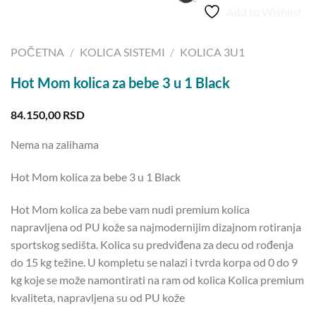
Add to Wishlist
POČETNA
/
KOLICA SISTEMI
/
KOLICA 3U1
Hot Mom kolica za bebe 3 u 1 Black
84.150,00
RSD
Nema na zalihama
Hot Mom kolica za bebe 3 u 1 Black
Hot Mom kolica za bebe vam nudi premium kolica
napravljena od PU kože sa najmodernijim dizajnom rotiranja
sportskog sedišta. Kolica su predviđena za decu od rođenja
do 15 kg težine. U kompletu se nalazi i tvrda korpa od 0 do 9
kg koje se može namontirati na ram od kolica Kolica premium
kvaliteta, napravljena su od PU kože