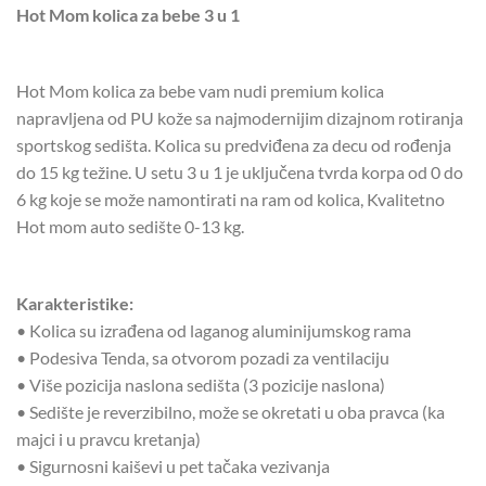
Hot Mom kolica za bebe 3 u 1
Hot Mom kolica za bebe vam nudi premium kolica
napravljena od PU kože sa najmodernijim dizajnom rotiranja
sportskog sedišta. Kolica su predviđena za decu od rođenja
do 15 kg težine. U setu 3 u 1 je uključena tvrda korpa od 0 do
6 kg koje se može namontirati na ram od kolica, Kvalitetno
Hot mom auto sedište 0-13 kg.
Karakteristike:
• Kolica su izrađena od laganog aluminijumskog rama
• Podesiva Tenda, sa otvorom pozadi za ventilaciju
• Više pozicija naslona sedišta (3 pozicije naslona)
• Sedište je reverzibilno, može se okretati u oba pravca (ka
majci i u pravcu kretanja)
• Sigurnosni kaiševi u pet tačaka vezivanja