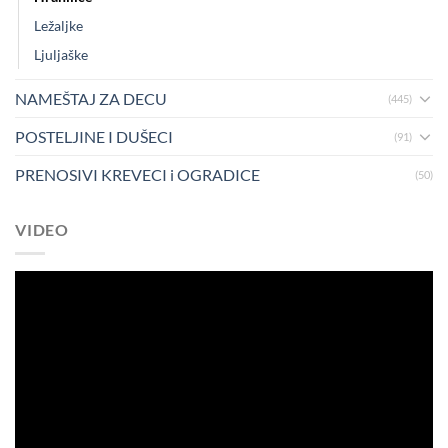
Ležaljke
Ljuljaške
NAMEŠTAJ ZA DECU
(445)
POSTELJINE I DUŠECI
(91)
PRENOSIVI KREVECI i OGRADICE
(50)
VIDEO
Pregledač
video
zapisa