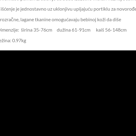
išćenje je jednostavno uz uklonjivu upijajuću portiklu za novoro
rozračne, lagane tkanine omogućavaju bebinoj koži da diše
imenzije: širina 35-76cm dužina 61-91cm kaiš 56-148cm
ežina: 0.97kg