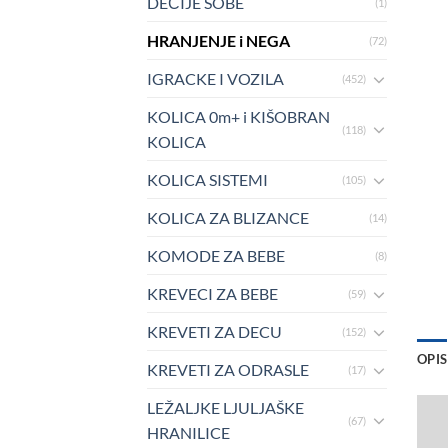
DEČIJE SOBE
(1)
HRANJENJE i NEGA
(72)
IGRACKE I VOZILA
(452)
KOLICA 0m+ i KIŠOBRAN
(118)
KOLICA
KOLICA SISTEMI
(105)
KOLICA ZA BLIZANCE
(14)
KOMODE ZA BEBE
(8)
KREVECI ZA BEBE
(59)
KREVETI ZA DECU
(152)
OPIS
KREVETI ZA ODRASLE
(17)
LEŽALJKE LJULJAŠKE
(67)
HRANILICE