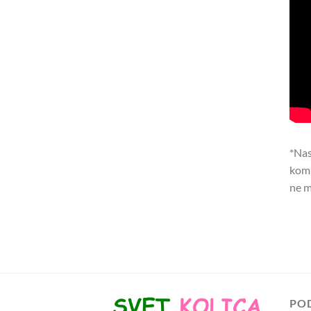
*Nas
komp
ne m
PO