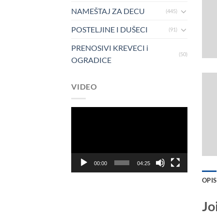
NAMEŠTAJ ZA DECU
(445)
POSTELJINE I DUŠECI
(91)
PRENOSIVI KREVECI i
(50)
OGRADICE
VIDEO
Pregledač
video
zapisa
00:00
04:25
OPIS
Jo