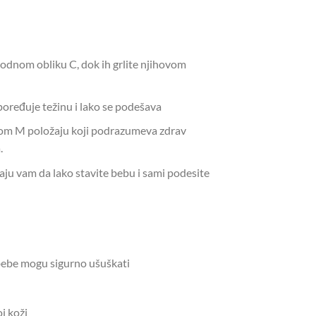
rodnom obliku C, dok ih grlite njihovom
oređuje težinu i lako se podešava
om M položaju koji podrazumeva zdrav
.
 vam da lako stavite bebu i sami podesite
e bebe mogu sigurno ušuškati
j koži