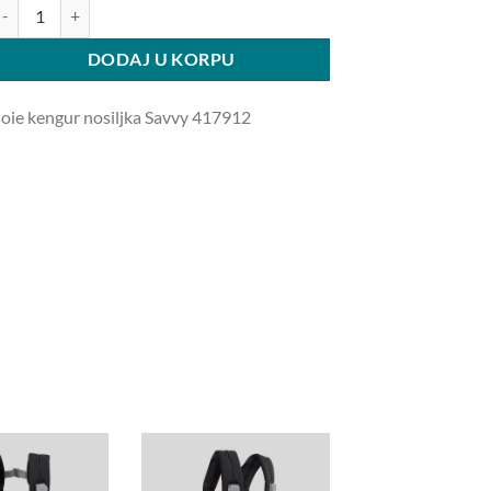
oie kengur nosiljka Savvy 417912 količina
DODAJ U KORPU
Joie kengur nosiljka Savvy 417912