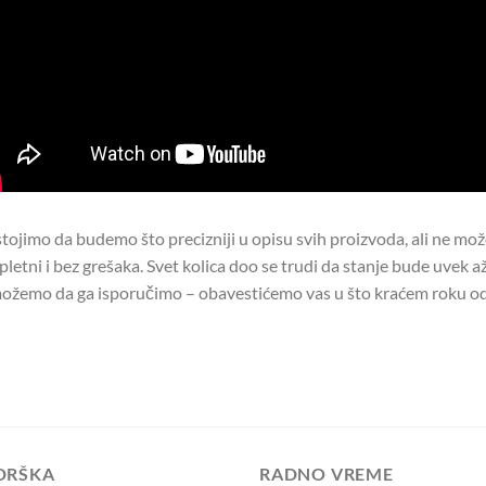
tojimo da budemo što precizniji u opisu svih proizvoda, ali ne mo
letni i bez grešaka. Svet kolica doo se trudi da stanje bude uvek až
ožemo da ga isporučimo – obavestićemo vas u što kraćem roku od
DRŠKA
RADNO VREME