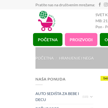
Preskoči
Pratite nas na društvenim mrežama:
na
SVET K
sadržaj
MB: 21
Pon - 
POČETNA
PROIZVODI
O
POČETNA
/
HRANJENJE I NEGA
be
NAŠA PONUDA
AUTO SEDIŠTA ZA BEBE I
(115)
DECU