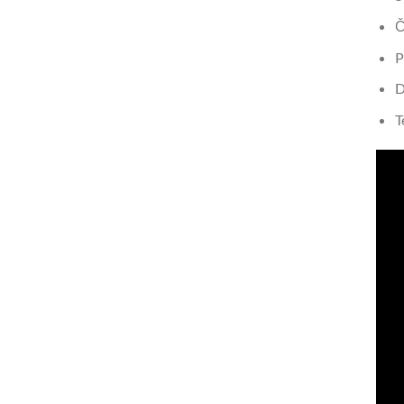
Č
P
D
T