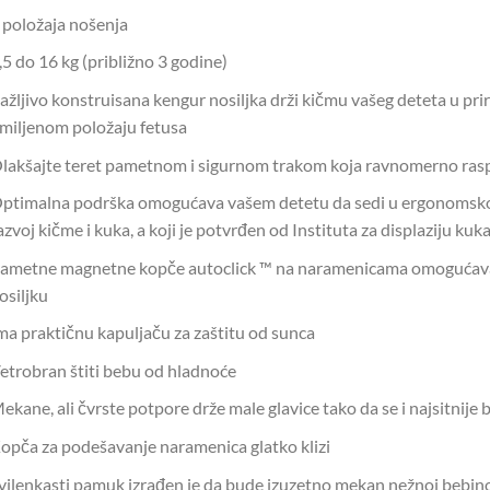
 položaja nošenja
,5 do 16 kg (približno 3 godine)
ažljivo konstruisana kengur nosiljka drži kičmu vašeg deteta u pri
miljenom položaju fetusa
lakšajte teret pametnom i sigurnom trakom koja ravnomerno rasp
ptimalna podrška omogućava vašem detetu da sedi u ergonomsk
azvoj kičme i kuka, a koji je potvrđen od Instituta za displaziju kuka
ametne magnetne kopče autoclick ™ na naramenicama omogućavaju
osiljku
ma praktičnu kapuljaču za zaštitu od sunca
etrobran štiti bebu od hladnoće
ekane, ali čvrste potpore drže male glavice tako da se i najsitnij
opča za podešavanje naramenica glatko klizi
vilenkasti pamuk izrađen je da bude izuzetno mekan nežnoj bebino