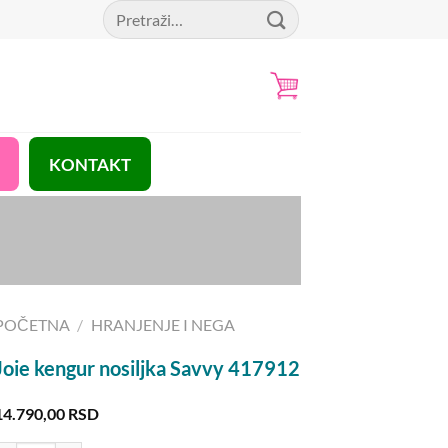
Pretraga
za:
KONTAKT
POČETNA
/
HRANJENJE I NEGA
Joie kengur nosiljka Savvy 417912
14.790,00
RSD