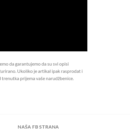
žemo da garantujemo da su svi opisi
urirano. Ukoliko je artikal ipak rasprodat i
 trenutka prijema vaše narudžbenice.
NAŠA FB STRANA