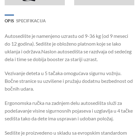
OPIS
SPECIFIKACIJA
Autosedište je namenjeno uzrastu od 9-36 kg (od 9 meseci
do 12 godina). Sedište je obloženo platnom koje se lako
uklanja i održava.Naslon autosedišta se razdvaja od sedećeg
dela i time se dobija booster za stariji uzrast.
Vezivanje deteta u 5 tačaka omogućava sigurnu vožnju.
Bočne stranice su uzvišene i pružaju dodatnu bezbednost od
bočnih udara.
Ergonomska ručka na zadnjem delu autosedišta služi za
podešavanje visine sigurnosnih pojaseva i uzglavlja u 4 tačke
sedišta tako da dete ima uspravan i udoban položaj.
Sedište je proizvedeno u skladu sa evropskim standardom