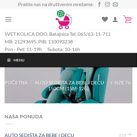
Preskoči
Pratite nas na društvenim mrežama:
na
sadržaj
SVET KOLICA DOO, Batajnica Tel: 065/63-11-711
MB: 21293695, PIB: 110093238
Pon - Pet: 11-19h Subota: 10-16h
MENU
POČETNA
/
AUTO SEDIŠTA ZA BEBE I DECU
/
I-SIZE 76-
150CM (15M-12G)
NAŠA PONUDA
AUTO SEDIŠTA ZA BEBE I DECU
(115)