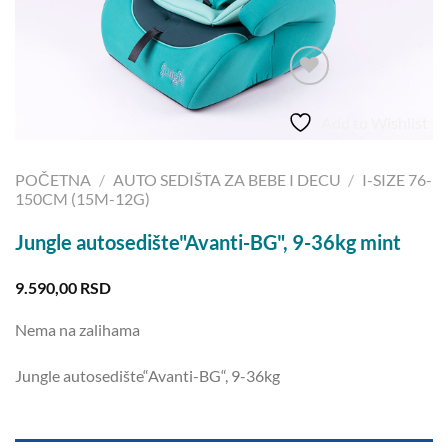
Add to Wishlist
POČETNA
/
AUTO SEDIŠTA ZA BEBE I DECU
/
I-SIZE 76-
150CM (15M-12G)
Jungle autosedište"Avanti-BG", 9-36kg mint
9.590,00
RSD
Nema na zalihama
Jungle autosedište“Avanti-BG“, 9-36kg