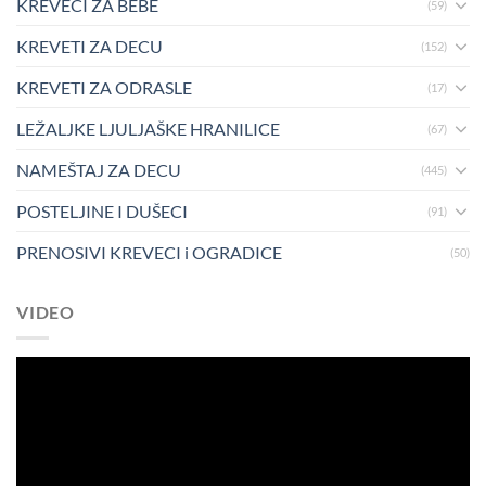
KREVECI ZA BEBE
(59)
KREVETI ZA DECU
(152)
KREVETI ZA ODRASLE
(17)
LEŽALJKE LJULJAŠKE HRANILICE
(67)
NAMEŠTAJ ZA DECU
(445)
POSTELJINE I DUŠECI
(91)
PRENOSIVI KREVECI i OGRADICE
(50)
VIDEO
Pregledač
video
zapisa