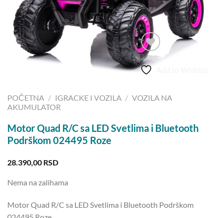
Add to Wishlist
POČETNA
/
IGRACKE I VOZILA
/
VOZILA NA
AKUMULATOR
Motor Quad R/C sa LED Svetlima i Bluetooth
Podrškom 024495 Roze
28.390,00
RSD
Nema na zalihama
Motor Quad R/C sa LED Svetlima i Bluetooth Podrškom
024495 Roze