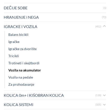
DEČIJE SOBE
(1)
HRANJENJE i NEGA
(72)
IGRACKE I VOZILA
(452)
Balans bicikli
Igračke
Igračke za dvorište
Tricikli
Trotineti i skejtbordi
Vozila na akumulator
Vozila na pedale
Za prohodavanje
KOLICA 0m+ i KIŠOBRAN KOLICA
(118)
KOLICA SISTEMI
(105)