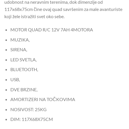
udobnost na neravnim terenima, dok dimenzije od
117x68x75cm čine ovaj quad savršenim za male avanturiste
koji žele istražiti svet oko sebe.
MOTOR QUAD R/C 12V 7AH 4MOTORA
MUZIKA,
SIRENA,
LED SVETLA,
BLUETOOTH,
USB,
DVE BRZINE,
AMORTIZERI NA TOČKOVIMA
NOSIVOST: 25KG
DIM: 117X68X75CM