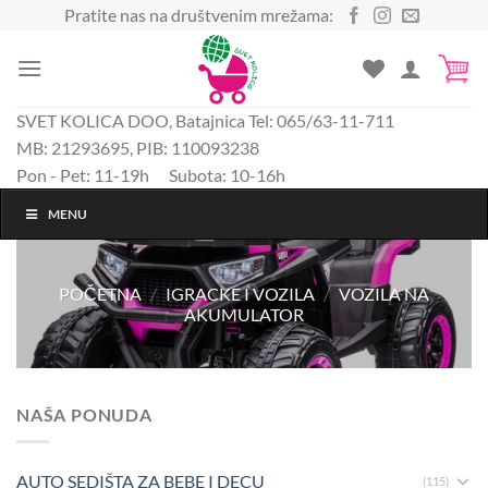
Preskoči
Pratite nas na društvenim mrežama:
na
sadržaj
SVET KOLICA DOO, Batajnica Tel: 065/63-11-711
MB: 21293695, PIB: 110093238
Pon - Pet: 11-19h Subota: 10-16h
MENU
POČETNA
/
IGRACKE I VOZILA
/
VOZILA NA
AKUMULATOR
NAŠA PONUDA
AUTO SEDIŠTA ZA BEBE I DECU
(115)