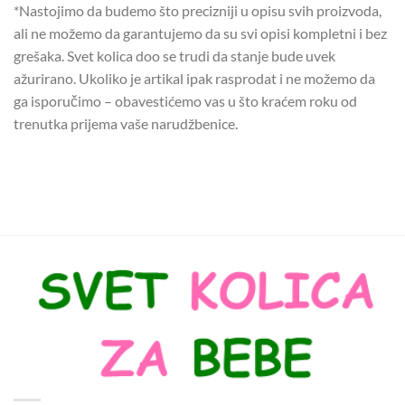
*Nastojimo da budemo što precizniji u opisu svih proizvoda,
ali ne možemo da garantujemo da su svi opisi kompletni i bez
grešaka. Svet kolica doo se trudi da stanje bude uvek
ažurirano. Ukoliko je artikal ipak rasprodat i ne možemo da
ga isporučimo – obavestićemo vas u što kraćem roku od
trenutka prijema vaše narudžbenice.