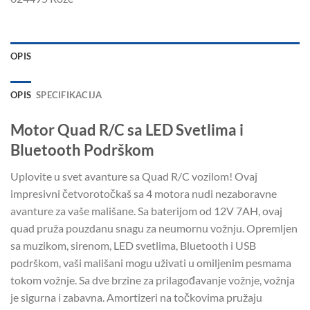
OPIS
OPIS
SPECIFIKACIJA
Motor Quad R/C sa LED Svetlima i
Bluetooth Podrškom
Uplovite u svet avanture sa Quad R/C vozilom! Ovaj
impresivni četvorotočkaš sa 4 motora nudi nezaboravne
avanture za vaše mališane. Sa baterijom od 12V 7AH, ovaj
quad pruža pouzdanu snagu za neumornu vožnju. Opremljen
sa muzikom, sirenom, LED svetlima, Bluetooth i USB
podrškom, vaši mališani mogu uživati u omiljenim pesmama
tokom vožnje. Sa dve brzine za prilagođavanje vožnje, vožnja
je sigurna i zabavna. Amortizeri na točkovima pružaju