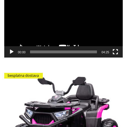
video
zapisa
00:00
04:25
besplatna dostava